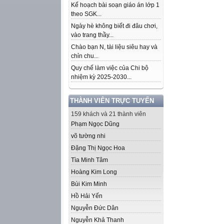
Kế hoạch bài soạn giáo án lớp 1
theo SGK...
Ngày hè không biết đi đâu chơi,
vào trang thầy...
Chào bạn N, tài liệu siêu hay và
chỉn chu...
Quy chế làm việc của Chi bộ
nhiệm kỳ 2025-2030...
THÀNH VIÊN TRỰC TUYẾN
159 khách và 21 thành viên
Phạm Ngọc Dũng
võ tường nhi
Đặng Thị Ngọc Hoa
Tìa Minh Tâm
Hoàng Kim Long
Bùi Kim Minh
Hồ Hải Yến
Nguyễn Đức Dân
Nguyễn Khả Thanh