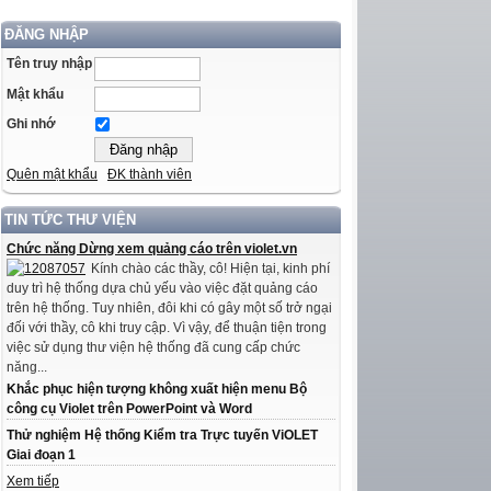
ĐĂNG NHẬP
Tên truy nhập
Mật khẩu
Ghi nhớ
Quên mật khẩu
ĐK thành viên
TIN TỨC THƯ VIỆN
Chức năng Dừng xem quảng cáo trên violet.vn
Kính chào các thầy, cô! Hiện tại, kinh phí
duy trì hệ thống dựa chủ yếu vào việc đặt quảng cáo
trên hệ thống. Tuy nhiên, đôi khi có gây một số trở ngại
đối với thầy, cô khi truy cập. Vì vậy, để thuận tiện trong
việc sử dụng thư viện hệ thống đã cung cấp chức
năng...
Khắc phục hiện tượng không xuất hiện menu Bộ
công cụ Violet trên PowerPoint và Word
Thử nghiệm Hệ thống Kiểm tra Trực tuyến ViOLET
Giai đoạn 1
Xem tiếp