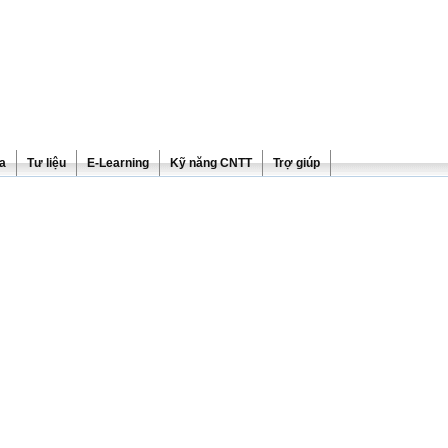
ra
Tư liệu
E-Learning
Kỹ năng CNTT
Trợ giúp