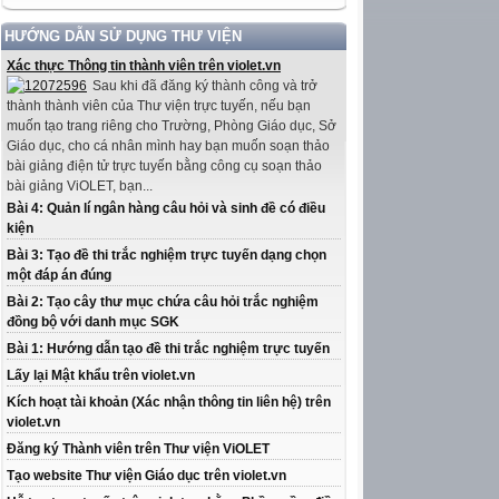
HƯỚNG DẪN SỬ DỤNG THƯ VIỆN
Xác thực Thông tin thành viên trên violet.vn
Sau khi đã đăng ký thành công và trở
thành thành viên của Thư viện trực tuyến, nếu bạn
muốn tạo trang riêng cho Trường, Phòng Giáo dục, Sở
Giáo dục, cho cá nhân mình hay bạn muốn soạn thảo
bài giảng điện tử trực tuyến bằng công cụ soạn thảo
bài giảng ViOLET, bạn...
Bài 4: Quản lí ngân hàng câu hỏi và sinh đề có điều
kiện
Bài 3: Tạo đề thi trắc nghiệm trực tuyến dạng chọn
một đáp án đúng
Bài 2: Tạo cây thư mục chứa câu hỏi trắc nghiệm
đồng bộ với danh mục SGK
Bài 1: Hướng dẫn tạo đề thi trắc nghiệm trực tuyến
Lấy lại Mật khẩu trên violet.vn
Kích hoạt tài khoản (Xác nhận thông tin liên hệ) trên
violet.vn
Đăng ký Thành viên trên Thư viện ViOLET
Tạo website Thư viện Giáo dục trên violet.vn