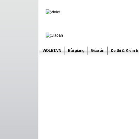
ViOLET.VN
Bài giảng
Giáo án
Đề thi & Kiểm t