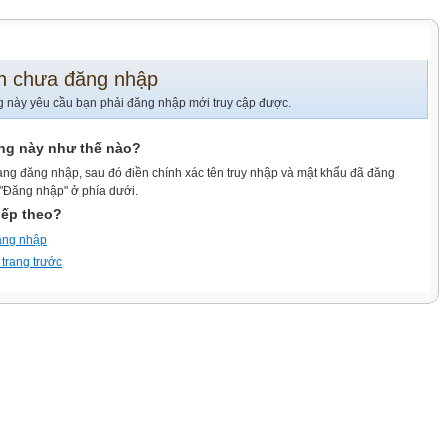
n chưa đăng nhập
g này yêu cầu bạn phải đăng nhập mới truy cập được.
ang này như thế nào?
ang đăng nhập, sau đó điền chính xác tên truy nhập và mật khẩu đã đăng
 "Đăng nhập" ở phía dưới.
iếp theo?
ăng nhập
 trang trước