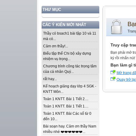
THƯ MỤC
Bạ
CÁC Ý KIẾN MỚI NHẤT
Tran
Thầy có bsach1 bài tập 10 và 11
mà có...
Truy cập tr
Cảm ơn thầy!...
Bạn phải mở tr
Biểu tập thể Chi bộ xây dựng
ký rồi nhấn nút
nhiệm vụ trọng...
Bạn làm gì t
Chương trình công tác trọng tâm
của cá nhân Quý...
Mở trang đ
rất hay...
Quay trở lại
Kế hoạch giảng dạy lớp 4 SGK -
KNTT Môn...
Toán 1 KNTT. Bài 1 Tiết 2....
Toán 1 KNTT. Bài 1 Tiết 1....
Toán 1 KNTT. Bài Các số từ 0
đến 10...
Bài soạn hay. Cảm ơn thầy Nam
nhiều nhé ❤️❤️❤️❤️❤️❤️...