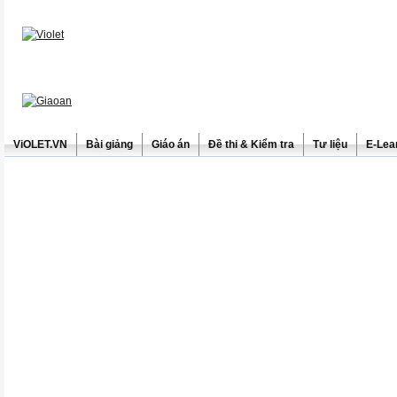
ViOLET.VN
Bài giảng
Giáo án
Đề thi & Kiểm tra
Tư liệu
E-Lea