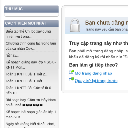
THƯ MỤC
Bạn chưa đăng 
CÁC Ý KIẾN MỚI NHẤT
Trang này yêu cầu bạn phả
Biểu tập thể Chi bộ xây dựng
nhiệm vụ trọng...
Truy cập trang này như t
Chương trình công tác trọng tâm
của cá nhân Quý...
Bạn phải mở trang đăng nhập, s
rất hay...
khẩu đã đăng ký rồi nhấn nút "Đ
Kế hoạch giảng dạy lớp 4 SGK -
Bạn làm gì tiếp theo?
KNTT Môn...
Mở trang đăng nhập
Toán 1 KNTT. Bài 1 Tiết 2....
Quay trở lại trang trước
Toán 1 KNTT. Bài 1 Tiết 1....
Toán 1 KNTT. Bài Các số từ 0
đến 10...
Bài soạn hay. Cảm ơn thầy Nam
nhiều nhé ❤️❤️❤️❤️❤️❤️...
Kế hoạch bài soạn giáo án lớp 1
theo SGK...
Ngày hè không biết đi đâu chơi,