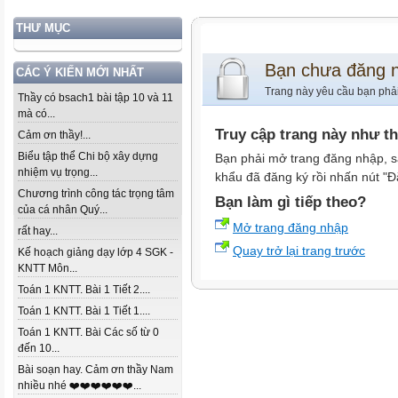
THƯ MỤC
Bạn chưa đăng 
CÁC Ý KIẾN MỚI NHẤT
Trang này yêu cầu bạn phả
Thầy có bsach1 bài tập 10 và 11
mà có...
Truy cập trang này như t
Cảm ơn thầy!...
Biểu tập thể Chi bộ xây dựng
Bạn phải mở trang đăng nhập, s
nhiệm vụ trọng...
khẩu đã đăng ký rồi nhấn nút "Đ
Chương trình công tác trọng tâm
Bạn làm gì tiếp theo?
của cá nhân Quý...
Mở trang đăng nhập
rất hay...
Quay trở lại trang trước
Kế hoạch giảng dạy lớp 4 SGK -
KNTT Môn...
Toán 1 KNTT. Bài 1 Tiết 2....
Toán 1 KNTT. Bài 1 Tiết 1....
Toán 1 KNTT. Bài Các số từ 0
đến 10...
Bài soạn hay. Cảm ơn thầy Nam
nhiều nhé ❤️❤️❤️❤️❤️❤️...