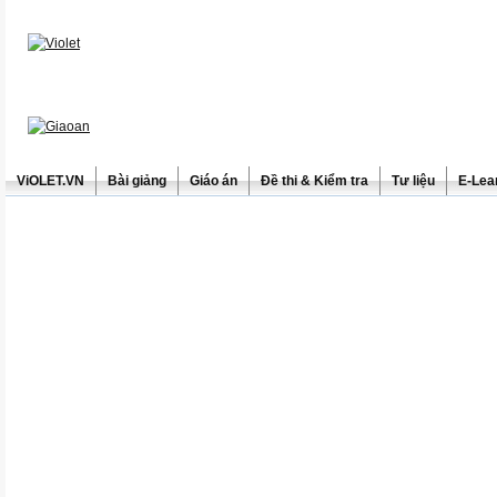
ViOLET.VN
Bài giảng
Giáo án
Đề thi & Kiểm tra
Tư liệu
E-Lea