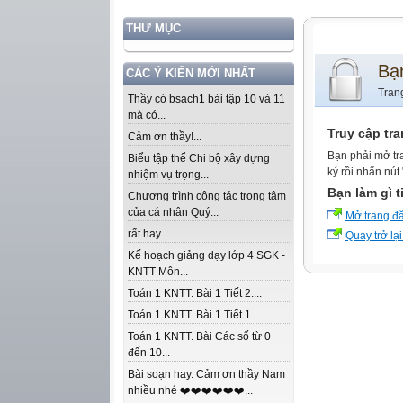
THƯ MỤC
Bạ
CÁC Ý KIẾN MỚI NHẤT
Tran
Thầy có bsach1 bài tập 10 và 11
mà có...
Truy cập tr
Cảm ơn thầy!...
Bạn phải mở tr
Biểu tập thể Chi bộ xây dựng
ký rồi nhấn nút
nhiệm vụ trọng...
Bạn làm gì t
Chương trình công tác trọng tâm
của cá nhân Quý...
Mở trang đ
rất hay...
Quay trở lại
Kế hoạch giảng dạy lớp 4 SGK -
KNTT Môn...
Toán 1 KNTT. Bài 1 Tiết 2....
Toán 1 KNTT. Bài 1 Tiết 1....
Toán 1 KNTT. Bài Các số từ 0
đến 10...
Bài soạn hay. Cảm ơn thầy Nam
nhiều nhé ❤️❤️❤️❤️❤️❤️...