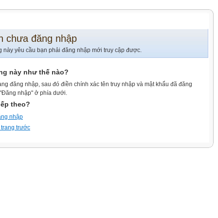
n chưa đăng nhập
g này yêu cầu bạn phải đăng nhập mới truy cập được.
ang này như thế nào?
ang đăng nhập, sau đó điền chính xác tên truy nhập và mật khẩu đã đăng
 "Đăng nhập" ở phía dưới.
iếp theo?
ăng nhập
 trang trước