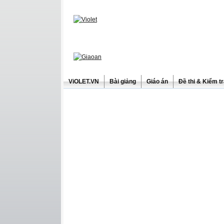
ViOLET.VN
Bài giảng
Giáo án
Đề thi & Kiểm t