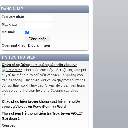
ĐĂNG NHẬP
Tên truy nhập
Mật khẩu
Ghi nhớ
Quên mật khẩu
ĐK thành viên
TIN TỨC THƯ VIỆN
Chức năng Dừng xem quảng cáo trên violet.vn
Kính chào các thầy, cô! Hiện tại, kinh phí
duy trì hệ thống dựa chủ yếu vào việc đặt quảng cáo
trên hệ thống. Tuy nhiên, đôi khi có gây một số trở ngại
đối với thầy, cô khi truy cập. Vì vậy, để thuận tiện trong
việc sử dụng thư viện hệ thống đã cung cấp chức
năng...
Khắc phục hiện tượng không xuất hiện menu Bộ
công cụ Violet trên PowerPoint và Word
Thử nghiệm Hệ thống Kiểm tra Trực tuyến ViOLET
Giai đoạn 1
Xem tiếp