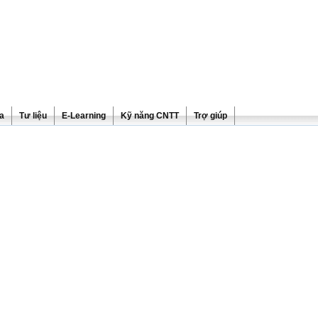
ra
Tư liệu
E-Learning
Kỹ năng CNTT
Trợ giúp