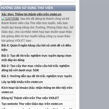
HƯỚNG DẪN SỬ DỤNG THƯ VIỆN
Xác thực Thông tin thành viên trên violet.vn
Sau khi đã đăng ký thành công và trở
thành thành viên của Thư viện trực tuyến, nếu bạn
muốn tạo trang riêng cho Trường, Phòng Giáo dục, Sở
Giáo dục, cho cá nhân mình hay bạn muốn soạn thảo
bài giảng điện tử trực tuyến bằng công cụ soạn thảo
bài giảng ViOLET, bạn...
Bài 4: Quản lí ngân hàng câu hỏi và sinh đề có điều
kiện
Bài 3: Tạo đề thi trắc nghiệm trực tuyến dạng chọn
một đáp án đúng
Bài 2: Tạo cây thư mục chứa câu hỏi trắc nghiệm
đồng bộ với danh mục SGK
Bài 1: Hướng dẫn tạo đề thi trắc nghiệm trực tuyến
Lấy lại Mật khẩu trên violet.vn
Kích hoạt tài khoản (Xác nhận thông tin liên hệ) trên
violet.vn
Đăng ký Thành viên trên Thư viện ViOLET
Tạo website Thư viện Giáo dục trên violet.vn