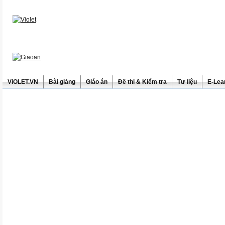
ViOLET.VN
Bài giảng
Giáo án
Đề thi & Kiểm tra
Tư liệu
E-Lea