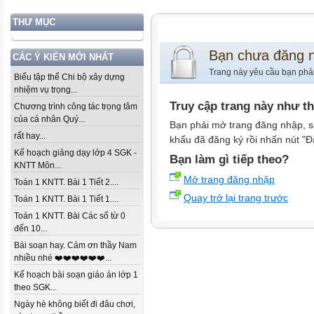
THƯ MỤC
Bạn chưa đăng 
CÁC Ý KIẾN MỚI NHẤT
Trang này yêu cầu bạn phả
Biểu tập thể Chi bộ xây dựng
nhiệm vụ trọng...
Truy cập trang này như t
Chương trình công tác trọng tâm
của cá nhân Quý...
Bạn phải mở trang đăng nhập, s
rất hay...
khẩu đã đăng ký rồi nhấn nút "Đ
Kế hoạch giảng dạy lớp 4 SGK -
Bạn làm gì tiếp theo?
KNTT Môn...
Mở trang đăng nhập
Toán 1 KNTT. Bài 1 Tiết 2....
Quay trở lại trang trước
Toán 1 KNTT. Bài 1 Tiết 1....
Toán 1 KNTT. Bài Các số từ 0
đến 10...
Bài soạn hay. Cảm ơn thầy Nam
nhiều nhé ❤️❤️❤️❤️❤️❤️...
Kế hoạch bài soạn giáo án lớp 1
theo SGK...
Ngày hè không biết đi đâu chơi,