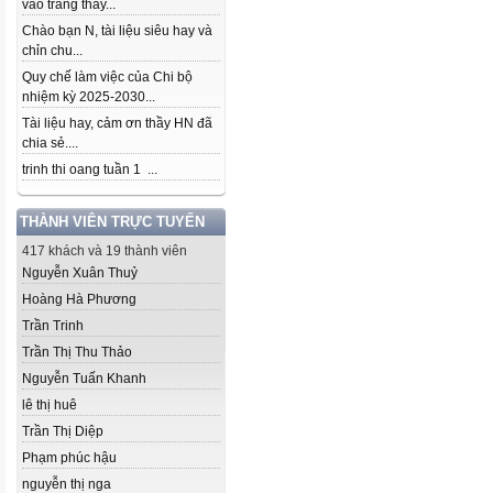
vào trang thầy...
Chào bạn N, tài liệu siêu hay và
chỉn chu...
Quy chế làm việc của Chi bộ
nhiệm kỳ 2025-2030...
Tài liệu hay, cảm ơn thầy HN đã
chia sẻ....
trinh thi oang tuần 1 ...
THÀNH VIÊN TRỰC TUYẾN
417 khách và 19 thành viên
Nguyễn Xuân Thuỷ
Hoàng Hà Phương
Trần Trinh
Trần Thị Thu Thảo
Nguyễn Tuấn Khanh
lê thị huê
Trần Thị Diệp
Phạm phúc hậu
nguyễn thị nga