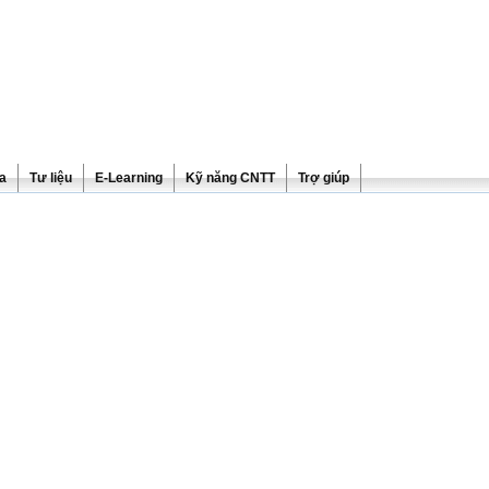
ra
Tư liệu
E-Learning
Kỹ năng CNTT
Trợ giúp