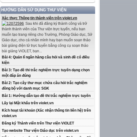
HƯỚNG DẪN SỬ DỤNG THƯ VIỆN
Xác thực Thông tin thành viên trên violet.vn
Sau khi đã đăng ký thành công và trở
thành thành viên của Thư viện trực tuyến, nếu bạn
muốn tạo trang riêng cho Trường, Phòng Giáo dục, Sở
Giáo dục, cho cá nhân mình hay bạn muốn soạn thảo
bài giảng điện tử trực tuyến bằng công cụ soạn thảo
bài giảng ViOLET, bạn...
Bài 4: Quản lí ngân hàng câu hỏi và sinh đề có điều
kiện
Bài 3: Tạo đề thi trắc nghiệm trực tuyến dạng chọn
một đáp án đúng
Bài 2: Tạo cây thư mục chứa câu hỏi trắc nghiệm
đồng bộ với danh mục SGK
Bài 1: Hướng dẫn tạo đề thi trắc nghiệm trực tuyến
Lấy lại Mật khẩu trên violet.vn
Kích hoạt tài khoản (Xác nhận thông tin liên hệ) trên
violet.vn
Đăng ký Thành viên trên Thư viện ViOLET
Tạo website Thư viện Giáo dục trên violet.vn