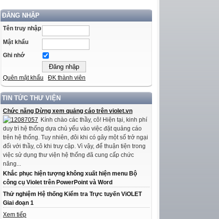
ĐĂNG NHẬP
Tên truy nhập
Mật khẩu
Ghi nhớ
Quên mật khẩu
ĐK thành viên
TIN TỨC THƯ VIỆN
Chức năng Dừng xem quảng cáo trên violet.vn
Kính chào các thầy, cô! Hiện tại, kinh phí
duy trì hệ thống dựa chủ yếu vào việc đặt quảng cáo
trên hệ thống. Tuy nhiên, đôi khi có gây một số trở ngại
đối với thầy, cô khi truy cập. Vì vậy, để thuận tiện trong
việc sử dụng thư viện hệ thống đã cung cấp chức
năng...
Khắc phục hiện tượng không xuất hiện menu Bộ
công cụ Violet trên PowerPoint và Word
Thử nghiệm Hệ thống Kiểm tra Trực tuyến ViOLET
Giai đoạn 1
Xem tiếp