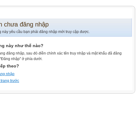
n chưa đăng nhập
g này yêu cầu bạn phải đăng nhập mới truy cập được.
ang này như thế nào?
ang đăng nhập, sau đó điền chính xác tên truy nhập và mật khẩu đã đăng
 "Đăng nhập" ở phía dưới.
iếp theo?
ăng nhập
 trang trước