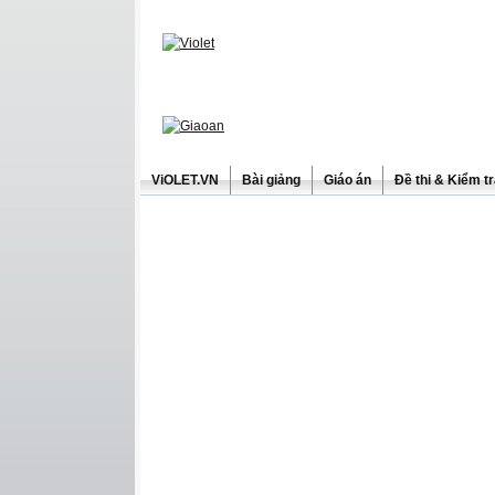
ViOLET.VN
Bài giảng
Giáo án
Đề thi & Kiểm t