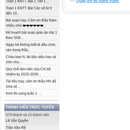
Quay trở lại trang trước
Toán 1 KNTT. Bài 1 Tiết 1....
Toán 1 KNTT. Bài Các số từ 0
đến 10...
Bài soạn hay. Cảm ơn thầy Nam
nhiều nhé ❤️❤️❤️❤️❤️❤️...
Kế hoạch bài soạn giáo án lớp 1
theo SGK...
Ngày hè không biết đi đâu chơi,
vào trang thầy...
Chào bạn N, tài liệu siêu hay và
chỉn chu...
Quy chế làm việc của Chi bộ
nhiệm kỳ 2025-2030...
Tài liệu hay, cảm ơn thầy HN đã
chia sẻ....
trinh thi oang tuần 1 ...
THÀNH VIÊN TRỰC TUYẾN
570 khách và 15 thành viên
Lê Văn Quyền
Trần Văn Rê