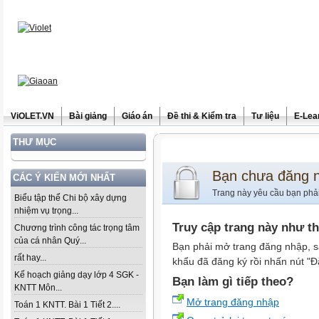
ViOLET.VN
Bài giảng
Giáo án
Đề thi & Kiểm tra
Tư liệu
E-Lea
THƯ MỤC
Bạn chưa đăng 
CÁC Ý KIẾN MỚI NHẤT
Trang này yêu cầu bạn phả
Biểu tập thể Chi bộ xây dựng
nhiệm vụ trọng...
Truy cập trang này như t
Chương trình công tác trọng tâm
của cá nhân Quý...
Bạn phải mở trang đăng nhập, s
rất hay...
khẩu đã đăng ký rồi nhấn nút "Đ
Kế hoạch giảng dạy lớp 4 SGK -
Bạn làm gì tiếp theo?
KNTT Môn...
Mở trang đăng nhập
Toán 1 KNTT. Bài 1 Tiết 2....