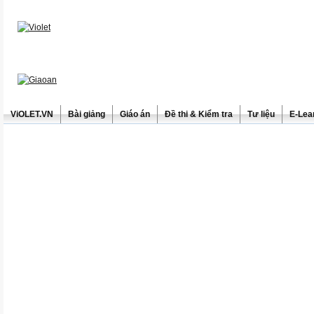
ViOLET.VN
Bài giảng
Giáo án
Đề thi & Kiểm tra
Tư liệu
E-Lea