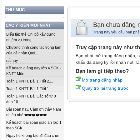
THƯ MỤC
Bạn chưa đăng 
CÁC Ý KIẾN MỚI NHẤT
Trang này yêu cầu bạn phả
Biểu tập thể Chi bộ xây dựng
nhiệm vụ trọng...
Truy cập trang này như t
Chương trình công tác trọng tâm
của cá nhân Quý...
Bạn phải mở trang đăng nhập, s
rất hay...
khẩu đã đăng ký rồi nhấn nút "Đ
Kế hoạch giảng dạy lớp 4 SGK -
Bạn làm gì tiếp theo?
KNTT Môn...
Mở trang đăng nhập
Toán 1 KNTT. Bài 1 Tiết 2....
Quay trở lại trang trước
Toán 1 KNTT. Bài 1 Tiết 1....
Toán 1 KNTT. Bài Các số từ 0
đến 10...
Bài soạn hay. Cảm ơn thầy Nam
nhiều nhé ❤️❤️❤️❤️❤️❤️...
Kế hoạch bài soạn giáo án lớp 1
theo SGK...
Ngày hè không biết đi đâu chơi,