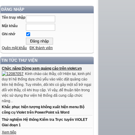
ĐĂNG NHẬP
Tên truy nhập
Mật khẩu
Ghi nhớ
Quên mật khẩu
ĐK thành viên
TIN TỨC THƯ VIỆN
Chức năng Dừng xem quảng cáo trên violet.vn
Kính chào các thầy, cô! Hiện tại, kinh phí
duy trì hệ thống dựa chủ yếu vào việc đặt quảng cáo
trên hệ thống. Tuy nhiên, đôi khi có gây một số trở ngại
đối với thầy, cô khi truy cập. Vì vậy, để thuận tiện trong
việc sử dụng thư viện hệ thống đã cung cấp chức
năng...
Khắc phục hiện tượng không xuất hiện menu Bộ
công cụ Violet trên PowerPoint và Word
Thử nghiệm Hệ thống Kiểm tra Trực tuyến ViOLET
Giai đoạn 1
Xem tiếp