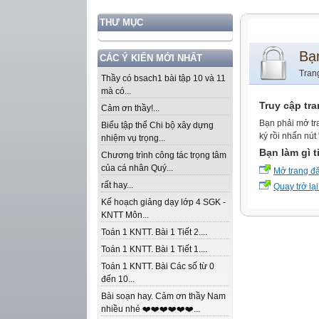
THƯ MỤC
Bạ
CÁC Ý KIẾN MỚI NHẤT
Tran
Thầy có bsach1 bài tập 10 và 11
mà có...
Truy cập tr
Cảm ơn thầy!...
Bạn phải mở tr
Biểu tập thể Chi bộ xây dựng
ký rồi nhấn nút
nhiệm vụ trọng...
Bạn làm gì t
Chương trình công tác trọng tâm
của cá nhân Quý...
Mở trang đ
rất hay...
Quay trở lại
Kế hoạch giảng dạy lớp 4 SGK -
KNTT Môn...
Toán 1 KNTT. Bài 1 Tiết 2....
Toán 1 KNTT. Bài 1 Tiết 1....
Toán 1 KNTT. Bài Các số từ 0
đến 10...
Bài soạn hay. Cảm ơn thầy Nam
nhiều nhé ❤️❤️❤️❤️❤️❤️...