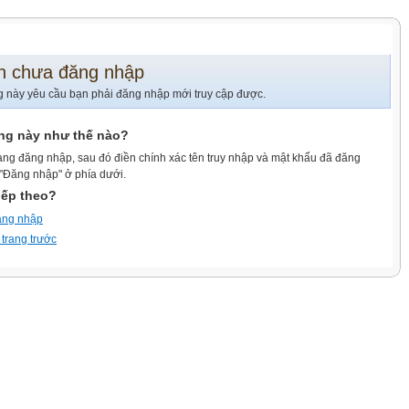
n chưa đăng nhập
g này yêu cầu bạn phải đăng nhập mới truy cập được.
ang này như thế nào?
ang đăng nhập, sau đó điền chính xác tên truy nhập và mật khẩu đã đăng
 "Đăng nhập" ở phía dưới.
iếp theo?
ăng nhập
 trang trước