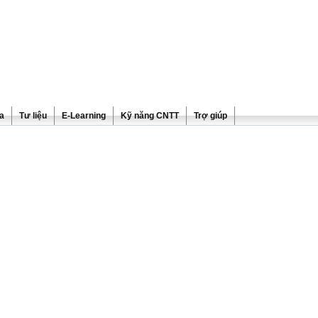
ra
Tư liệu
E-Learning
Kỹ năng CNTT
Trợ giúp