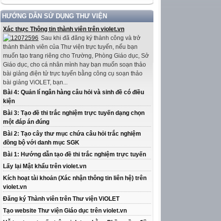
HƯỚNG DẪN SỬ DỤNG THƯ VIỆN
Xác thực Thông tin thành viên trên violet.vn
Sau khi đã đăng ký thành công và trở
thành thành viên của Thư viện trực tuyến, nếu bạn
muốn tạo trang riêng cho Trường, Phòng Giáo dục, Sở
Giáo dục, cho cá nhân mình hay bạn muốn soạn thảo
bài giảng điện tử trực tuyến bằng công cụ soạn thảo
bài giảng ViOLET, bạn...
Bài 4: Quản lí ngân hàng câu hỏi và sinh đề có điều
kiện
Bài 3: Tạo đề thi trắc nghiệm trực tuyến dạng chọn
một đáp án đúng
Bài 2: Tạo cây thư mục chứa câu hỏi trắc nghiệm
đồng bộ với danh mục SGK
Bài 1: Hướng dẫn tạo đề thi trắc nghiệm trực tuyến
Lấy lại Mật khẩu trên violet.vn
Kích hoạt tài khoản (Xác nhận thông tin liên hệ) trên
violet.vn
Đăng ký Thành viên trên Thư viện ViOLET
Tạo website Thư viện Giáo dục trên violet.vn