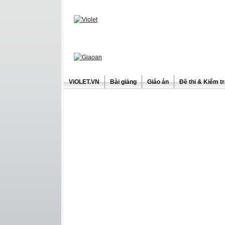
ViOLET.VN
Bài giảng
Giáo án
Đề thi & Kiểm t