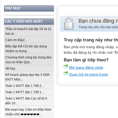
THƯ MỤC
Bạn chưa đăng 
CÁC Ý KIẾN MỚI NHẤT
Trang này yêu cầu bạn phả
Thầy có bsach1 bài tập 10 và 11
mà có...
Truy cập trang này như t
Cảm ơn thầy!...
Biểu tập thể Chi bộ xây dựng
Bạn phải mở trang đăng nhập, s
nhiệm vụ trọng...
khẩu đã đăng ký rồi nhấn nút "Đ
Chương trình công tác trọng tâm
Bạn làm gì tiếp theo?
của cá nhân Quý...
Mở trang đăng nhập
rất hay...
Quay trở lại trang trước
Kế hoạch giảng dạy lớp 4 SGK -
KNTT Môn...
Toán 1 KNTT. Bài 1 Tiết 2....
Toán 1 KNTT. Bài 1 Tiết 1....
Toán 1 KNTT. Bài Các số từ 0
đến 10...
Bài soạn hay. Cảm ơn thầy Nam
nhiều nhé ❤️❤️❤️❤️❤️❤️...