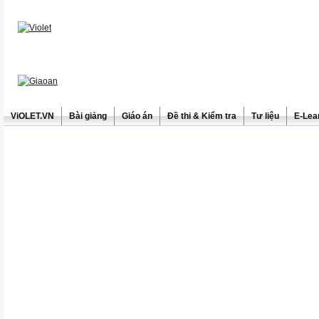
ViOLET.VN
Bài giảng
Giáo án
Đề thi & Kiểm tra
Tư liệu
E-Lea