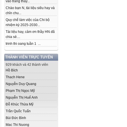
vào trang thầy...
Chào bạn N, tài liệu siêu hay và
chỉn chu...
Quy chế làm việc của Chi bộ
nhiệm kỳ 2025-2030...
Tài liệu hay, cảm ơn thầy HN đã
chia sẻ....
trinh thi oang tuần 1 ...
THÀNH VIÊN TRỰC TUYẾN
929 khách và 42 thành viên
Hồ Bích
Thach Hene
Nguyễn Duy Quang
Phạm Thị Ngọc Mỹ
Nguyễn Thị Huế Anh
Đỗ Khúc Thừa Mỹ
Trần Quốc Tuấn
Bùi Đức Bình
Mac Thi Nuong