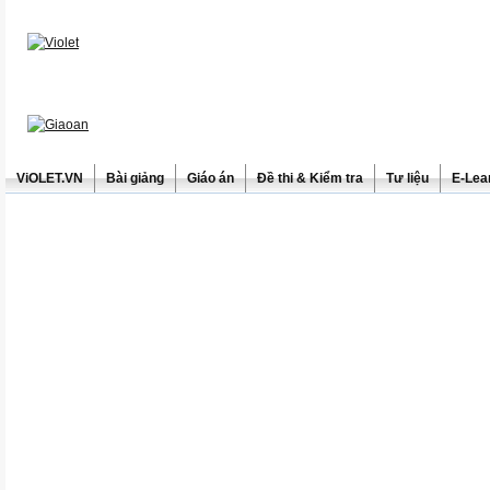
ViOLET.VN
Bài giảng
Giáo án
Đề thi & Kiểm tra
Tư liệu
E-Lea