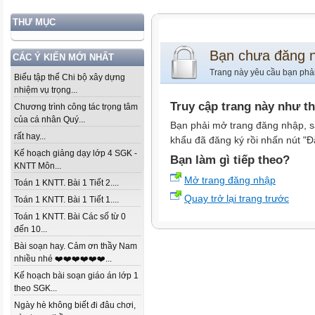
THƯ MỤC
Bạn chưa đăng 
CÁC Ý KIẾN MỚI NHẤT
Trang này yêu cầu bạn phả
Biểu tập thể Chi bộ xây dựng
nhiệm vụ trọng...
Truy cập trang này như t
Chương trình công tác trọng tâm
của cá nhân Quý...
Bạn phải mở trang đăng nhập, s
rất hay...
khẩu đã đăng ký rồi nhấn nút "Đ
Kế hoạch giảng dạy lớp 4 SGK -
Bạn làm gì tiếp theo?
KNTT Môn...
Mở trang đăng nhập
Toán 1 KNTT. Bài 1 Tiết 2....
Quay trở lại trang trước
Toán 1 KNTT. Bài 1 Tiết 1....
Toán 1 KNTT. Bài Các số từ 0
đến 10...
Bài soạn hay. Cảm ơn thầy Nam
nhiều nhé ❤️❤️❤️❤️❤️❤️...
Kế hoạch bài soạn giáo án lớp 1
theo SGK...
Ngày hè không biết đi đâu chơi,