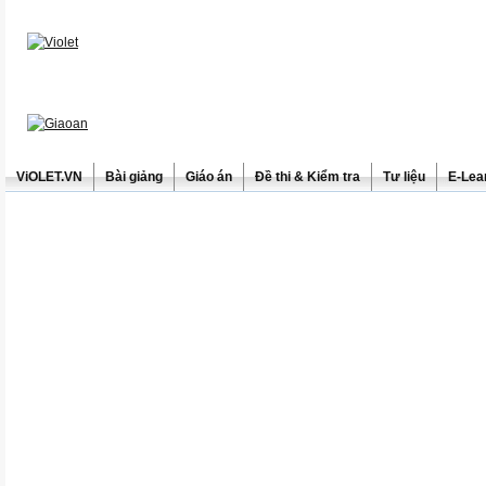
ViOLET.VN
Bài giảng
Giáo án
Đề thi & Kiểm tra
Tư liệu
E-Lea