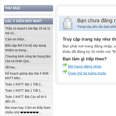
THƯ MỤC
Bạn chưa đăng 
CÁC Ý KIẾN MỚI NHẤT
Trang này yêu cầu bạn phả
Thầy có bsach1 bài tập 10 và 11
mà có...
Truy cập trang này như t
Cảm ơn thầy!...
Biểu tập thể Chi bộ xây dựng
Bạn phải mở trang đăng nhập, s
nhiệm vụ trọng...
khẩu đã đăng ký rồi nhấn nút "Đ
Chương trình công tác trọng tâm
Bạn làm gì tiếp theo?
của cá nhân Quý...
Mở trang đăng nhập
rất hay...
Quay trở lại trang trước
Kế hoạch giảng dạy lớp 4 SGK -
KNTT Môn...
Toán 1 KNTT. Bài 1 Tiết 2....
Toán 1 KNTT. Bài 1 Tiết 1....
Toán 1 KNTT. Bài Các số từ 0
đến 10...
Bài soạn hay. Cảm ơn thầy Nam
nhiều nhé ❤️❤️❤️❤️❤️❤️...