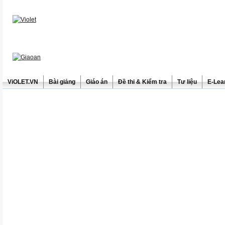
ViOLET.VN
Bài giảng
Giáo án
Đề thi & Kiểm tra
Tư liệu
E-Lea