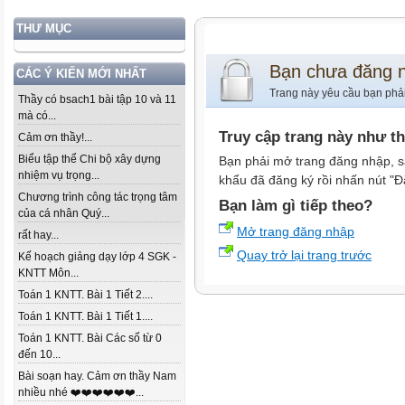
THƯ MỤC
Bạn chưa đăng 
CÁC Ý KIẾN MỚI NHẤT
Trang này yêu cầu bạn phả
Thầy có bsach1 bài tập 10 và 11
mà có...
Truy cập trang này như t
Cảm ơn thầy!...
Biểu tập thể Chi bộ xây dựng
Bạn phải mở trang đăng nhập, s
nhiệm vụ trọng...
khẩu đã đăng ký rồi nhấn nút "Đ
Chương trình công tác trọng tâm
Bạn làm gì tiếp theo?
của cá nhân Quý...
Mở trang đăng nhập
rất hay...
Quay trở lại trang trước
Kế hoạch giảng dạy lớp 4 SGK -
KNTT Môn...
Toán 1 KNTT. Bài 1 Tiết 2....
Toán 1 KNTT. Bài 1 Tiết 1....
Toán 1 KNTT. Bài Các số từ 0
đến 10...
Bài soạn hay. Cảm ơn thầy Nam
nhiều nhé ❤️❤️❤️❤️❤️❤️...