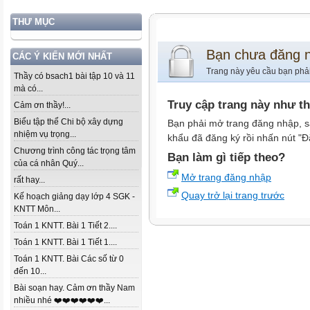
THƯ MỤC
Bạn chưa đăng 
CÁC Ý KIẾN MỚI NHẤT
Trang này yêu cầu bạn phả
Thầy có bsach1 bài tập 10 và 11
mà có...
Truy cập trang này như t
Cảm ơn thầy!...
Biểu tập thể Chi bộ xây dựng
Bạn phải mở trang đăng nhập, s
nhiệm vụ trọng...
khẩu đã đăng ký rồi nhấn nút "Đ
Chương trình công tác trọng tâm
Bạn làm gì tiếp theo?
của cá nhân Quý...
Mở trang đăng nhập
rất hay...
Quay trở lại trang trước
Kế hoạch giảng dạy lớp 4 SGK -
KNTT Môn...
Toán 1 KNTT. Bài 1 Tiết 2....
Toán 1 KNTT. Bài 1 Tiết 1....
Toán 1 KNTT. Bài Các số từ 0
đến 10...
Bài soạn hay. Cảm ơn thầy Nam
nhiều nhé ❤️❤️❤️❤️❤️❤️...