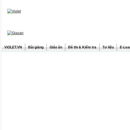
ViOLET.VN
Bài giảng
Giáo án
Đề thi & Kiểm tra
Tư liệu
E-Lea