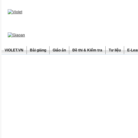
ViOLET.VN
Bài giảng
Giáo án
Đề thi & Kiểm tra
Tư liệu
E-Lea