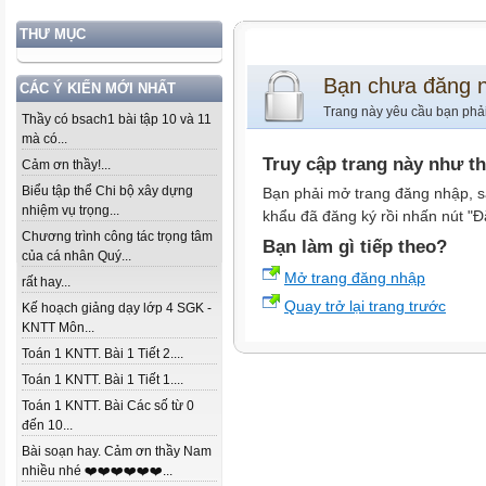
THƯ MỤC
Bạn chưa đăng 
CÁC Ý KIẾN MỚI NHẤT
Trang này yêu cầu bạn phả
Thầy có bsach1 bài tập 10 và 11
mà có...
Truy cập trang này như t
Cảm ơn thầy!...
Biểu tập thể Chi bộ xây dựng
Bạn phải mở trang đăng nhập, s
nhiệm vụ trọng...
khẩu đã đăng ký rồi nhấn nút "Đ
Chương trình công tác trọng tâm
Bạn làm gì tiếp theo?
của cá nhân Quý...
Mở trang đăng nhập
rất hay...
Quay trở lại trang trước
Kế hoạch giảng dạy lớp 4 SGK -
KNTT Môn...
Toán 1 KNTT. Bài 1 Tiết 2....
Toán 1 KNTT. Bài 1 Tiết 1....
Toán 1 KNTT. Bài Các số từ 0
đến 10...
Bài soạn hay. Cảm ơn thầy Nam
nhiều nhé ❤️❤️❤️❤️❤️❤️...