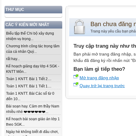
THƯ MỤC
Bạn chưa đăng 
CÁC Ý KIẾN MỚI NHẤT
Trang này yêu cầu bạn phả
Biểu tập thể Chi bộ xây dựng
nhiệm vụ trọng...
Truy cập trang này như t
Chương trình công tác trọng tâm
của cá nhân Quý...
Bạn phải mở trang đăng nhập, s
rất hay...
khẩu đã đăng ký rồi nhấn nút "Đ
Kế hoạch giảng dạy lớp 4 SGK -
Bạn làm gì tiếp theo?
KNTT Môn...
Mở trang đăng nhập
Toán 1 KNTT. Bài 1 Tiết 2....
Quay trở lại trang trước
Toán 1 KNTT. Bài 1 Tiết 1....
Toán 1 KNTT. Bài Các số từ 0
đến 10...
Bài soạn hay. Cảm ơn thầy Nam
nhiều nhé ❤️❤️❤️❤️❤️❤️...
Kế hoạch bài soạn giáo án lớp 1
theo SGK...
Ngày hè không biết đi đâu chơi,