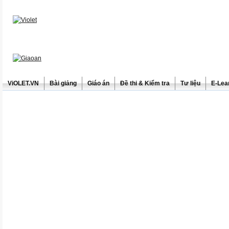
ViOLET.VN
Bài giảng
Giáo án
Đề thi & Kiểm tra
Tư liệu
E-Lea