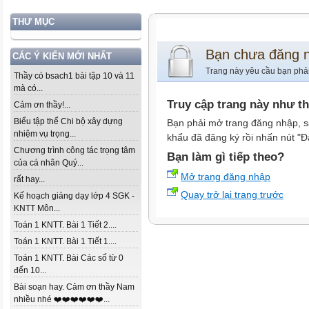
THƯ MỤC
Bạn chưa đăng 
CÁC Ý KIẾN MỚI NHẤT
Trang này yêu cầu bạn phả
Thầy có bsach1 bài tập 10 và 11
mà có...
Truy cập trang này như t
Cảm ơn thầy!...
Biểu tập thể Chi bộ xây dựng
Bạn phải mở trang đăng nhập, s
nhiệm vụ trọng...
khẩu đã đăng ký rồi nhấn nút "Đ
Chương trình công tác trọng tâm
Bạn làm gì tiếp theo?
của cá nhân Quý...
Mở trang đăng nhập
rất hay...
Quay trở lại trang trước
Kế hoạch giảng dạy lớp 4 SGK -
KNTT Môn...
Toán 1 KNTT. Bài 1 Tiết 2....
Toán 1 KNTT. Bài 1 Tiết 1....
Toán 1 KNTT. Bài Các số từ 0
đến 10...
Bài soạn hay. Cảm ơn thầy Nam
nhiều nhé ❤️❤️❤️❤️❤️❤️...