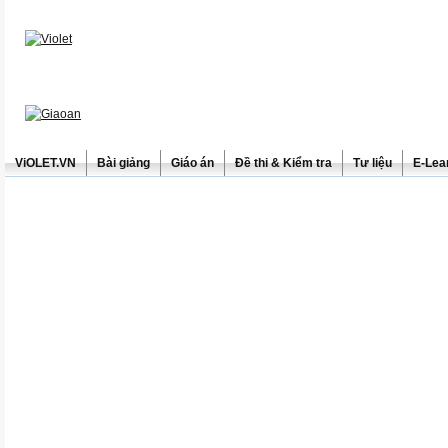
ViOLET.VN
Bài giảng
Giáo án
Đề thi & Kiểm tra
Tư liệu
E-Lea