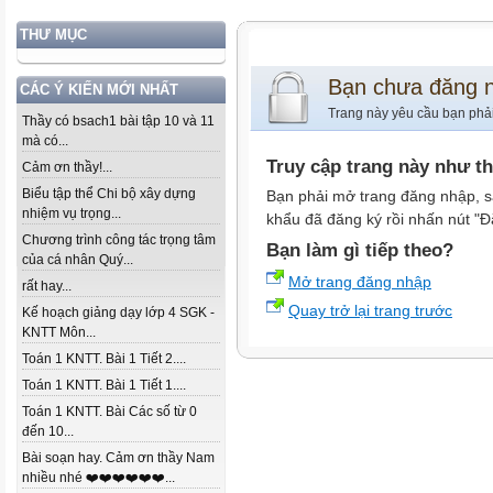
THƯ MỤC
Bạn chưa đăng 
CÁC Ý KIẾN MỚI NHẤT
Trang này yêu cầu bạn phả
Thầy có bsach1 bài tập 10 và 11
mà có...
Truy cập trang này như t
Cảm ơn thầy!...
Biểu tập thể Chi bộ xây dựng
Bạn phải mở trang đăng nhập, s
nhiệm vụ trọng...
khẩu đã đăng ký rồi nhấn nút "Đ
Chương trình công tác trọng tâm
Bạn làm gì tiếp theo?
của cá nhân Quý...
Mở trang đăng nhập
rất hay...
Quay trở lại trang trước
Kế hoạch giảng dạy lớp 4 SGK -
KNTT Môn...
Toán 1 KNTT. Bài 1 Tiết 2....
Toán 1 KNTT. Bài 1 Tiết 1....
Toán 1 KNTT. Bài Các số từ 0
đến 10...
Bài soạn hay. Cảm ơn thầy Nam
nhiều nhé ❤️❤️❤️❤️❤️❤️...