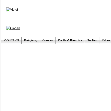
ViOLET.VN
Bài giảng
Giáo án
Đề thi & Kiểm tra
Tư liệu
E-Lea