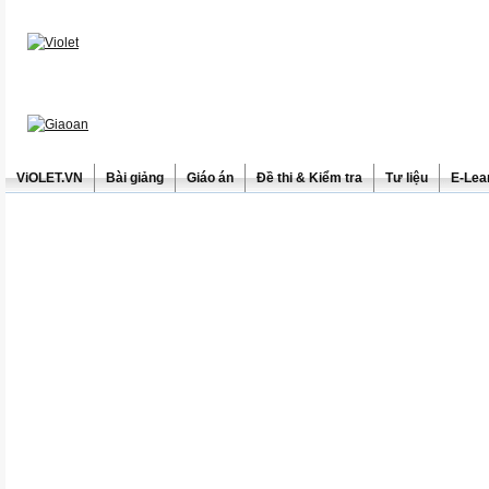
ViOLET.VN
Bài giảng
Giáo án
Đề thi & Kiểm tra
Tư liệu
E-Lea