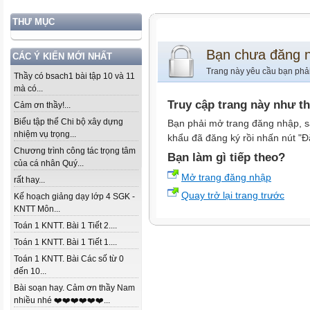
THƯ MỤC
Bạn chưa đăng 
CÁC Ý KIẾN MỚI NHẤT
Trang này yêu cầu bạn phả
Thầy có bsach1 bài tập 10 và 11
mà có...
Truy cập trang này như t
Cảm ơn thầy!...
Biểu tập thể Chi bộ xây dựng
Bạn phải mở trang đăng nhập, s
nhiệm vụ trọng...
khẩu đã đăng ký rồi nhấn nút "Đ
Chương trình công tác trọng tâm
Bạn làm gì tiếp theo?
của cá nhân Quý...
Mở trang đăng nhập
rất hay...
Quay trở lại trang trước
Kế hoạch giảng dạy lớp 4 SGK -
KNTT Môn...
Toán 1 KNTT. Bài 1 Tiết 2....
Toán 1 KNTT. Bài 1 Tiết 1....
Toán 1 KNTT. Bài Các số từ 0
đến 10...
Bài soạn hay. Cảm ơn thầy Nam
nhiều nhé ❤️❤️❤️❤️❤️❤️...