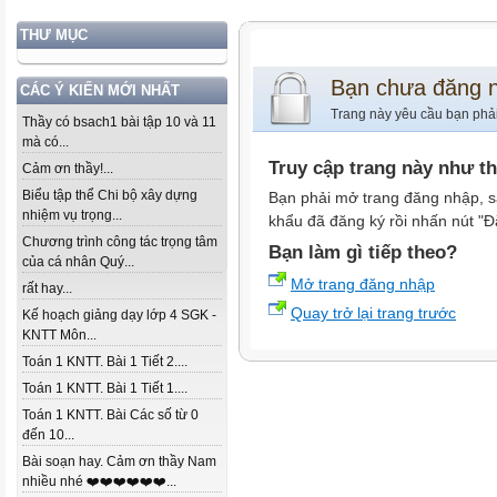
THƯ MỤC
Bạn chưa đăng 
CÁC Ý KIẾN MỚI NHẤT
Trang này yêu cầu bạn phả
Thầy có bsach1 bài tập 10 và 11
mà có...
Truy cập trang này như t
Cảm ơn thầy!...
Biểu tập thể Chi bộ xây dựng
Bạn phải mở trang đăng nhập, s
nhiệm vụ trọng...
khẩu đã đăng ký rồi nhấn nút "Đ
Chương trình công tác trọng tâm
Bạn làm gì tiếp theo?
của cá nhân Quý...
Mở trang đăng nhập
rất hay...
Quay trở lại trang trước
Kế hoạch giảng dạy lớp 4 SGK -
KNTT Môn...
Toán 1 KNTT. Bài 1 Tiết 2....
Toán 1 KNTT. Bài 1 Tiết 1....
Toán 1 KNTT. Bài Các số từ 0
đến 10...
Bài soạn hay. Cảm ơn thầy Nam
nhiều nhé ❤️❤️❤️❤️❤️❤️...