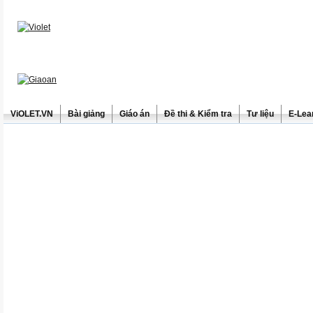
ViOLET.VN
Bài giảng
Giáo án
Đề thi & Kiểm tra
Tư liệu
E-Lea