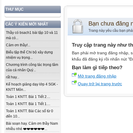
THƯ MỤC
Bạn chưa đăng 
CÁC Ý KIẾN MỚI NHẤT
Trang này yêu cầu bạn phả
Thầy có bsach1 bài tập 10 và 11
mà có...
Truy cập trang này như t
Cảm ơn thầy!...
Biểu tập thể Chi bộ xây dựng
Bạn phải mở trang đăng nhập, s
nhiệm vụ trọng...
khẩu đã đăng ký rồi nhấn nút "Đ
Chương trình công tác trọng tâm
Bạn làm gì tiếp theo?
của cá nhân Quý...
Mở trang đăng nhập
rất hay...
Quay trở lại trang trước
Kế hoạch giảng dạy lớp 4 SGK -
KNTT Môn...
Toán 1 KNTT. Bài 1 Tiết 2....
Toán 1 KNTT. Bài 1 Tiết 1....
Toán 1 KNTT. Bài Các số từ 0
đến 10...
Bài soạn hay. Cảm ơn thầy Nam
nhiều nhé ❤️❤️❤️❤️❤️❤️...