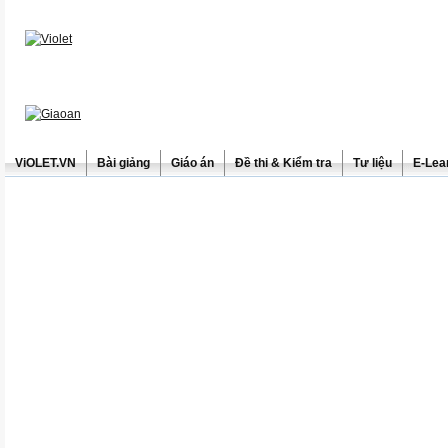
ViOLET.VN
Bài giảng
Giáo án
Đề thi & Kiểm tra
Tư liệu
E-Lea