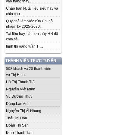
vào trang thầy...
Chào bạn N, tài liệu siêu hay và
chỉn chu...
Quy chế làm việc của Chi bộ
nhiệm kỳ 2025-2030...
Tài liệu hay, cảm ơn thầy HN đã
chia sẻ....
trinh thi oang tuần 1 ...
THÀNH VIÊN TRỰC TUYẾN
508 khách và 28 thành viên
võ Thị Hiền
Hà Thị Thanh Trà
Nguyễn Viết Minh
Vũ Dương Thuỳ
Dặng Lan Anh
Nguyễn Thị Ái Nhung
Thái Thị Hoa
Đoàn Thị Sen
Đinh Thanh Tâm