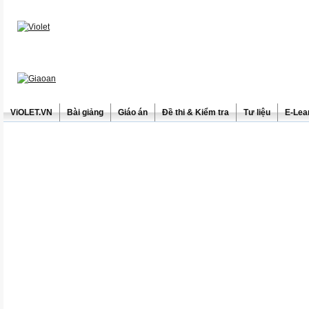
ViOLET.VN
Bài giảng
Giáo án
Đề thi & Kiểm tra
Tư liệu
E-Lea