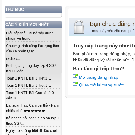
THƯ MỤC
Bạn chưa đăng 
CÁC Ý KIẾN MỚI NHẤT
Trang này yêu cầu bạn phả
Biểu tập thể Chi bộ xây dựng
nhiệm vụ trọng...
Truy cập trang này như t
Chương trình công tác trọng tâm
của cá nhân Quý...
Bạn phải mở trang đăng nhập, s
rất hay...
khẩu đã đăng ký rồi nhấn nút "Đ
Kế hoạch giảng dạy lớp 4 SGK -
Bạn làm gì tiếp theo?
KNTT Môn...
Mở trang đăng nhập
Toán 1 KNTT. Bài 1 Tiết 2....
Quay trở lại trang trước
Toán 1 KNTT. Bài 1 Tiết 1....
Toán 1 KNTT. Bài Các số từ 0
đến 10...
Bài soạn hay. Cảm ơn thầy Nam
nhiều nhé ❤️❤️❤️❤️❤️❤️...
Kế hoạch bài soạn giáo án lớp 1
theo SGK...
Ngày hè không biết đi đâu chơi,