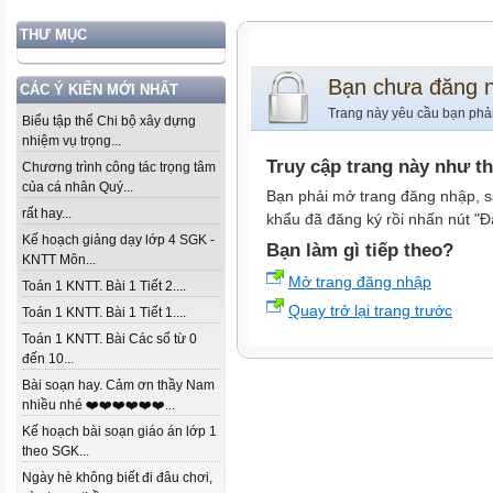
THƯ MỤC
Bạn chưa đăng 
CÁC Ý KIẾN MỚI NHẤT
Trang này yêu cầu bạn phả
Biểu tập thể Chi bộ xây dựng
nhiệm vụ trọng...
Truy cập trang này như t
Chương trình công tác trọng tâm
của cá nhân Quý...
Bạn phải mở trang đăng nhập, s
rất hay...
khẩu đã đăng ký rồi nhấn nút "Đ
Kế hoạch giảng dạy lớp 4 SGK -
Bạn làm gì tiếp theo?
KNTT Môn...
Mở trang đăng nhập
Toán 1 KNTT. Bài 1 Tiết 2....
Quay trở lại trang trước
Toán 1 KNTT. Bài 1 Tiết 1....
Toán 1 KNTT. Bài Các số từ 0
đến 10...
Bài soạn hay. Cảm ơn thầy Nam
nhiều nhé ❤️❤️❤️❤️❤️❤️...
Kế hoạch bài soạn giáo án lớp 1
theo SGK...
Ngày hè không biết đi đâu chơi,