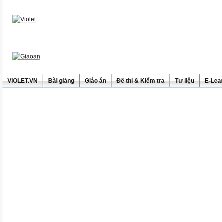
ViOLET.VN
Bài giảng
Giáo án
Đề thi & Kiểm tra
Tư liệu
E-Lea