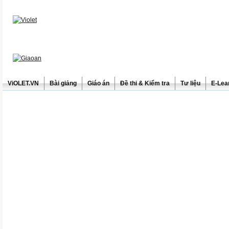
ViOLET.VN
Bài giảng
Giáo án
Đề thi & Kiểm tra
Tư liệu
E-Lea