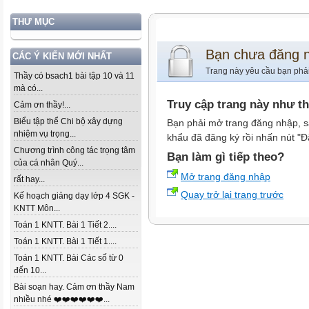
THƯ MỤC
Bạn chưa đăng 
CÁC Ý KIẾN MỚI NHẤT
Trang này yêu cầu bạn phả
Thầy có bsach1 bài tập 10 và 11
mà có...
Truy cập trang này như t
Cảm ơn thầy!...
Biểu tập thể Chi bộ xây dựng
Bạn phải mở trang đăng nhập, s
nhiệm vụ trọng...
khẩu đã đăng ký rồi nhấn nút "Đ
Chương trình công tác trọng tâm
Bạn làm gì tiếp theo?
của cá nhân Quý...
Mở trang đăng nhập
rất hay...
Quay trở lại trang trước
Kế hoạch giảng dạy lớp 4 SGK -
KNTT Môn...
Toán 1 KNTT. Bài 1 Tiết 2....
Toán 1 KNTT. Bài 1 Tiết 1....
Toán 1 KNTT. Bài Các số từ 0
đến 10...
Bài soạn hay. Cảm ơn thầy Nam
nhiều nhé ❤️❤️❤️❤️❤️❤️...