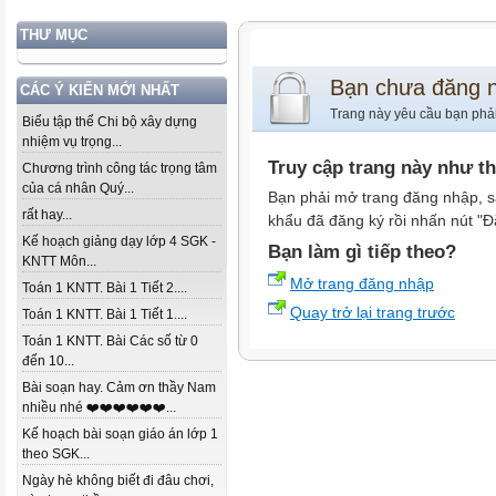
THƯ MỤC
Bạn chưa đăng 
CÁC Ý KIẾN MỚI NHẤT
Trang này yêu cầu bạn phả
Biểu tập thể Chi bộ xây dựng
nhiệm vụ trọng...
Truy cập trang này như t
Chương trình công tác trọng tâm
của cá nhân Quý...
Bạn phải mở trang đăng nhập, s
rất hay...
khẩu đã đăng ký rồi nhấn nút "Đ
Kế hoạch giảng dạy lớp 4 SGK -
Bạn làm gì tiếp theo?
KNTT Môn...
Mở trang đăng nhập
Toán 1 KNTT. Bài 1 Tiết 2....
Quay trở lại trang trước
Toán 1 KNTT. Bài 1 Tiết 1....
Toán 1 KNTT. Bài Các số từ 0
đến 10...
Bài soạn hay. Cảm ơn thầy Nam
nhiều nhé ❤️❤️❤️❤️❤️❤️...
Kế hoạch bài soạn giáo án lớp 1
theo SGK...
Ngày hè không biết đi đâu chơi,