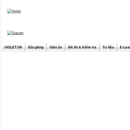
ViOLET.VN
Bài giảng
Giáo án
Đề thi & Kiểm tra
Tư liệu
E-Lea