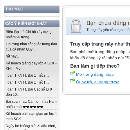
THƯ MỤC
Bạn chưa đăng 
CÁC Ý KIẾN MỚI NHẤT
Trang này yêu cầu bạn phả
Biểu tập thể Chi bộ xây dựng
nhiệm vụ trọng...
Truy cập trang này như t
Chương trình công tác trọng tâm
của cá nhân Quý...
Bạn phải mở trang đăng nhập, s
rất hay...
khẩu đã đăng ký rồi nhấn nút "Đ
Kế hoạch giảng dạy lớp 4 SGK -
Bạn làm gì tiếp theo?
KNTT Môn...
Mở trang đăng nhập
Toán 1 KNTT. Bài 1 Tiết 2....
Quay trở lại trang trước
Toán 1 KNTT. Bài 1 Tiết 1....
Toán 1 KNTT. Bài Các số từ 0
đến 10...
Bài soạn hay. Cảm ơn thầy Nam
nhiều nhé ❤️❤️❤️❤️❤️❤️...
Kế hoạch bài soạn giáo án lớp 1
theo SGK...
Ngày hè không biết đi đâu chơi,