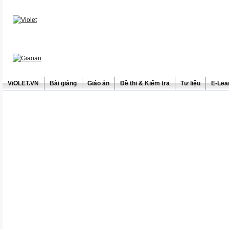
ViOLET.VN
Bài giảng
Giáo án
Đề thi & Kiểm tra
Tư liệu
E-Lea