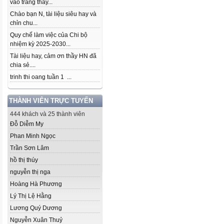
vào trang thầy...
Chào bạn N, tài liệu siêu hay và
chỉn chu...
Quy chế làm việc của Chi bộ
nhiệm kỳ 2025-2030...
Tài liệu hay, cảm ơn thầy HN đã
chia sẻ....
trinh thi oang tuần 1 ...
THÀNH VIÊN TRỰC TUYẾN
444 khách và 25 thành viên
Đỗ Diễm My
Phan Minh Ngọc
Trần Sơn Lâm
hồ thị thúy
nguyễn thị nga
Hoàng Hà Phương
Lý Thị Lệ Hằng
Lương Quý Dương
Nguyễn Xuân Thuỷ