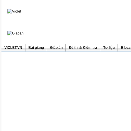
ViOLET.VN
Bài giảng
Giáo án
Đề thi & Kiểm tra
Tư liệu
E-Lea