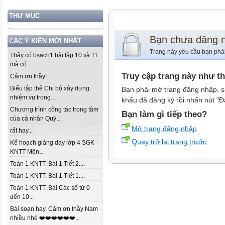
THƯ MỤC
Bạn chưa đăng 
CÁC Ý KIẾN MỚI NHẤT
Trang này yêu cầu bạn phả
Thầy có bsach1 bài tập 10 và 11
mà có...
Truy cập trang này như t
Cảm ơn thầy!...
Biểu tập thể Chi bộ xây dựng
Bạn phải mở trang đăng nhập, s
nhiệm vụ trọng...
khẩu đã đăng ký rồi nhấn nút "Đ
Chương trình công tác trọng tâm
Bạn làm gì tiếp theo?
của cá nhân Quý...
Mở trang đăng nhập
rất hay...
Quay trở lại trang trước
Kế hoạch giảng dạy lớp 4 SGK -
KNTT Môn...
Toán 1 KNTT. Bài 1 Tiết 2....
Toán 1 KNTT. Bài 1 Tiết 1....
Toán 1 KNTT. Bài Các số từ 0
đến 10...
Bài soạn hay. Cảm ơn thầy Nam
nhiều nhé ❤️❤️❤️❤️❤️❤️...