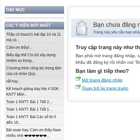
THƯ MỤC
Bạn chưa đăng 
CÁC Ý KIẾN MỚI NHẤT
Trang này yêu cầu bạn phả
Thầy có bsach1 bài tập 10 và 11
mà có...
Truy cập trang này như t
Cảm ơn thầy!...
Biểu tập thể Chi bộ xây dựng
Bạn phải mở trang đăng nhập, s
nhiệm vụ trọng...
khẩu đã đăng ký rồi nhấn nút "Đ
Chương trình công tác trọng tâm
Bạn làm gì tiếp theo?
của cá nhân Quý...
Mở trang đăng nhập
rất hay...
Quay trở lại trang trước
Kế hoạch giảng dạy lớp 4 SGK -
KNTT Môn...
Toán 1 KNTT. Bài 1 Tiết 2....
Toán 1 KNTT. Bài 1 Tiết 1....
Toán 1 KNTT. Bài Các số từ 0
đến 10...
Bài soạn hay. Cảm ơn thầy Nam
nhiều nhé ❤️❤️❤️❤️❤️❤️...