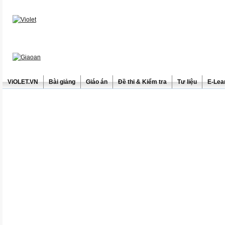
ViOLET.VN
Bài giảng
Giáo án
Đề thi & Kiểm tra
Tư liệu
E-Lea