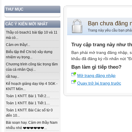
THƯ MỤC
Bạn chưa đăng 
CÁC Ý KIẾN MỚI NHẤT
Trang này yêu cầu bạn phả
Thầy có bsach1 bài tập 10 và 11
mà có...
Truy cập trang này như t
Cảm ơn thầy!...
Biểu tập thể Chi bộ xây dựng
Bạn phải mở trang đăng nhập, s
nhiệm vụ trọng...
khẩu đã đăng ký rồi nhấn nút "Đ
Chương trình công tác trọng tâm
Bạn làm gì tiếp theo?
của cá nhân Quý...
Mở trang đăng nhập
rất hay...
Quay trở lại trang trước
Kế hoạch giảng dạy lớp 4 SGK -
KNTT Môn...
Toán 1 KNTT. Bài 1 Tiết 2....
Toán 1 KNTT. Bài 1 Tiết 1....
Toán 1 KNTT. Bài Các số từ 0
đến 10...
Bài soạn hay. Cảm ơn thầy Nam
nhiều nhé ❤️❤️❤️❤️❤️❤️...