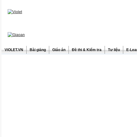
ViOLET.VN
Bài giảng
Giáo án
Đề thi & Kiểm tra
Tư liệu
E-Lea