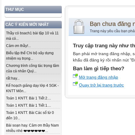
THƯ MỤC
Bạn chưa đăng 
CÁC Ý KIẾN MỚI NHẤT
Trang này yêu cầu bạn phả
Thầy có bsach1 bài tập 10 và 11
mà có...
Truy cập trang này như t
Cảm ơn thầy!...
Biểu tập thể Chi bộ xây dựng
Bạn phải mở trang đăng nhập, s
nhiệm vụ trọng...
khẩu đã đăng ký rồi nhấn nút "Đ
Chương trình công tác trọng tâm
Bạn làm gì tiếp theo?
của cá nhân Quý...
Mở trang đăng nhập
rất hay...
Quay trở lại trang trước
Kế hoạch giảng dạy lớp 4 SGK -
KNTT Môn...
Toán 1 KNTT. Bài 1 Tiết 2....
Toán 1 KNTT. Bài 1 Tiết 1....
Toán 1 KNTT. Bài Các số từ 0
đến 10...
Bài soạn hay. Cảm ơn thầy Nam
nhiều nhé ❤️❤️❤️❤️❤️❤️...