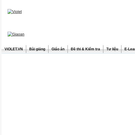
ViOLET.VN
Bài giảng
Giáo án
Đề thi & Kiểm tra
Tư liệu
E-Lea