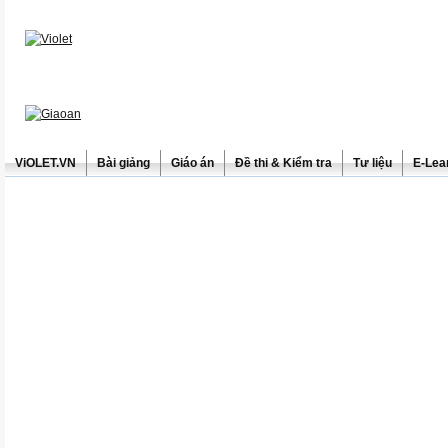
ViOLET.VN
Bài giảng
Giáo án
Đề thi & Kiểm tra
Tư liệu
E-Lea