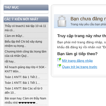
THƯ MỤC
Bạn chưa đăng 
CÁC Ý KIẾN MỚI NHẤT
Trang này yêu cầu bạn phả
Thầy có bsach1 bài tập 10 và 11
mà có...
Truy cập trang này như t
Cảm ơn thầy!...
Biểu tập thể Chi bộ xây dựng
Bạn phải mở trang đăng nhập, s
nhiệm vụ trọng...
khẩu đã đăng ký rồi nhấn nút "Đ
Chương trình công tác trọng tâm
Bạn làm gì tiếp theo?
của cá nhân Quý...
Mở trang đăng nhập
rất hay...
Quay trở lại trang trước
Kế hoạch giảng dạy lớp 4 SGK -
KNTT Môn...
Toán 1 KNTT. Bài 1 Tiết 2....
Toán 1 KNTT. Bài 1 Tiết 1....
Toán 1 KNTT. Bài Các số từ 0
đến 10...
Bài soạn hay. Cảm ơn thầy Nam
nhiều nhé ❤️❤️❤️❤️❤️❤️...