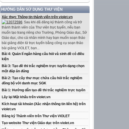
HƯỚNG DẪN SỬ DỤNG THƯ VIỆN
Xác thực Thông tin thành viên trên violet.vn
Sau khi đã đăng ký thành công và trở
thành thành viên của Thư viện trực tuyến, nếu bạn
muốn tạo trang riêng cho Trường, Phòng Giáo dục, Sở
Giáo dục, cho cá nhân mình hay bạn muốn soạn thảo
bài giảng điện tử trực tuyến bằng công cụ soạn thảo
bài giảng ViOLET, bạn...
Bài 4: Quản lí ngân hàng câu hỏi và sinh đề có điều
kiện
Bài 3: Tạo đề thi trắc nghiệm trực tuyến dạng chọn
một đáp án đúng
Bài 2: Tạo cây thư mục chứa câu hỏi trắc nghiệm
đồng bộ với danh mục SGK
Bài 1: Hướng dẫn tạo đề thi trắc nghiệm trực tuyến
Lấy lại Mật khẩu trên violet.vn
Kích hoạt tài khoản (Xác nhận thông tin liên hệ) trên
violet.vn
Đăng ký Thành viên trên Thư viện ViOLET
Tạo website Thư viện Giáo dục trên violet.vn