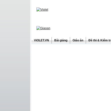
ViOLET.VN
Bài giảng
Giáo án
Đề thi & Kiểm t