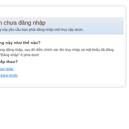
n chưa đăng nhập
g này yêu cầu bạn phải đăng nhập mới truy cập được.
ang này như thế nào?
ang đăng nhập, sau đó điền chính xác tên truy nhập và mật khẩu đã đăng
 "Đăng nhập" ở phía dưới.
iếp theo?
ăng nhập
 trang trước