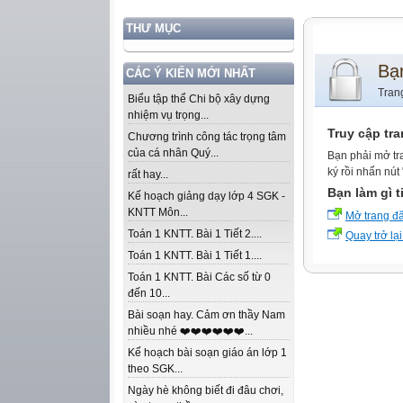
THƯ MỤC
Bạ
CÁC Ý KIẾN MỚI NHẤT
Tran
Biểu tập thể Chi bộ xây dựng
nhiệm vụ trọng...
Truy cập tr
Chương trình công tác trọng tâm
của cá nhân Quý...
Bạn phải mở tr
ký rồi nhấn nút
rất hay...
Bạn làm gì t
Kế hoạch giảng dạy lớp 4 SGK -
KNTT Môn...
Mở trang đ
Toán 1 KNTT. Bài 1 Tiết 2....
Quay trở lại
Toán 1 KNTT. Bài 1 Tiết 1....
Toán 1 KNTT. Bài Các số từ 0
đến 10...
Bài soạn hay. Cảm ơn thầy Nam
nhiều nhé ❤️❤️❤️❤️❤️❤️...
Kế hoạch bài soạn giáo án lớp 1
theo SGK...
Ngày hè không biết đi đâu chơi,