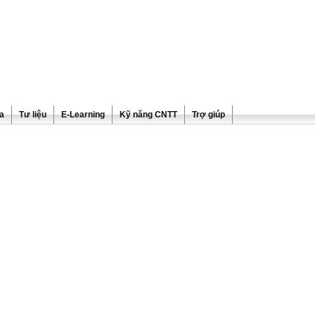
ra
Tư liệu
E-Learning
Kỹ năng CNTT
Trợ giúp