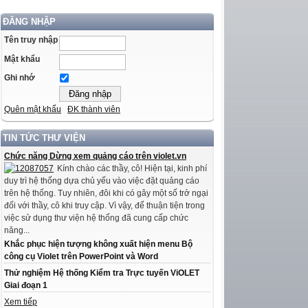
ĐĂNG NHẬP
Tên truy nhập
Mật khẩu
Ghi nhớ
Quên mật khẩu
ĐK thành viên
TIN TỨC THƯ VIỆN
Chức năng Dừng xem quảng cáo trên violet.vn
Kính chào các thầy, cô! Hiện tại, kinh phí
duy trì hệ thống dựa chủ yếu vào việc đặt quảng cáo
trên hệ thống. Tuy nhiên, đôi khi có gây một số trở ngại
đối với thầy, cô khi truy cập. Vì vậy, để thuận tiện trong
việc sử dụng thư viện hệ thống đã cung cấp chức
năng...
Khắc phục hiện tượng không xuất hiện menu Bộ
công cụ Violet trên PowerPoint và Word
Thử nghiệm Hệ thống Kiểm tra Trực tuyến ViOLET
Giai đoạn 1
Xem tiếp