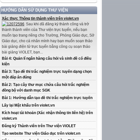
HƯỚNG DẪN SỬ DỤNG THƯ VIỆN
Xác thực Thông tin thành viên trên violet.vn
Sau khi đã đăng ký thành công và trở
thành thành viên của Thư viện trực tuyến, nếu bạn
muốn tạo trang riêng cho Trường, Phòng Giáo dục, Sở
Giáo dục, cho cá nhân mình hay bạn muốn soạn thảo
bài giảng điện tử trực tuyến bằng công cụ soạn thảo
bài giảng ViOLET, bạn...
Bài 4: Quản lí ngân hàng câu hỏi và sinh đề có điều
kiện
Bài 3: Tạo đề thi trắc nghiệm trực tuyến dạng chọn
một đáp án đúng
Bài 2: Tạo cây thư mục chứa câu hỏi trắc nghiệm
đồng bộ với danh mục SGK
Bài 1: Hướng dẫn tạo đề thi trắc nghiệm trực tuyến
Lấy lại Mật khẩu trên violet.vn
Kích hoạt tài khoản (Xác nhận thông tin liên hệ) trên
violet.vn
Đăng ký Thành viên trên Thư viện ViOLET
Tạo website Thư viện Giáo dục trên violet.vn