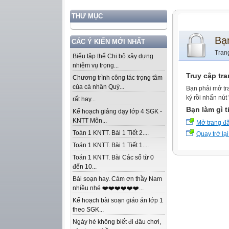
THƯ MỤC
Bạ
CÁC Ý KIẾN MỚI NHẤT
Tran
Biểu tập thể Chi bộ xây dựng
nhiệm vụ trọng...
Truy cập tr
Chương trình công tác trọng tâm
của cá nhân Quý...
Bạn phải mở tr
ký rồi nhấn nút
rất hay...
Bạn làm gì t
Kế hoạch giảng dạy lớp 4 SGK -
KNTT Môn...
Mở trang đ
Toán 1 KNTT. Bài 1 Tiết 2....
Quay trở lại
Toán 1 KNTT. Bài 1 Tiết 1....
Toán 1 KNTT. Bài Các số từ 0
đến 10...
Bài soạn hay. Cảm ơn thầy Nam
nhiều nhé ❤️❤️❤️❤️❤️❤️...
Kế hoạch bài soạn giáo án lớp 1
theo SGK...
Ngày hè không biết đi đâu chơi,