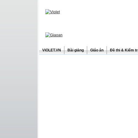
ViOLET.VN
Bài giảng
Giáo án
Đề thi & Kiểm t