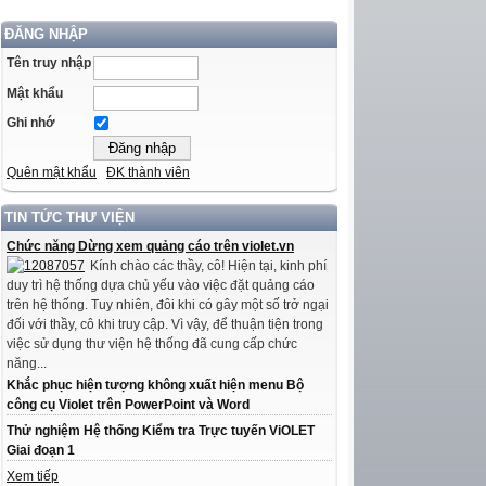
ĐĂNG NHẬP
Tên truy nhập
Mật khẩu
Ghi nhớ
Quên mật khẩu
ĐK thành viên
TIN TỨC THƯ VIỆN
Chức năng Dừng xem quảng cáo trên violet.vn
Kính chào các thầy, cô! Hiện tại, kinh phí
duy trì hệ thống dựa chủ yếu vào việc đặt quảng cáo
trên hệ thống. Tuy nhiên, đôi khi có gây một số trở ngại
đối với thầy, cô khi truy cập. Vì vậy, để thuận tiện trong
việc sử dụng thư viện hệ thống đã cung cấp chức
năng...
Khắc phục hiện tượng không xuất hiện menu Bộ
công cụ Violet trên PowerPoint và Word
Thử nghiệm Hệ thống Kiểm tra Trực tuyến ViOLET
Giai đoạn 1
Xem tiếp