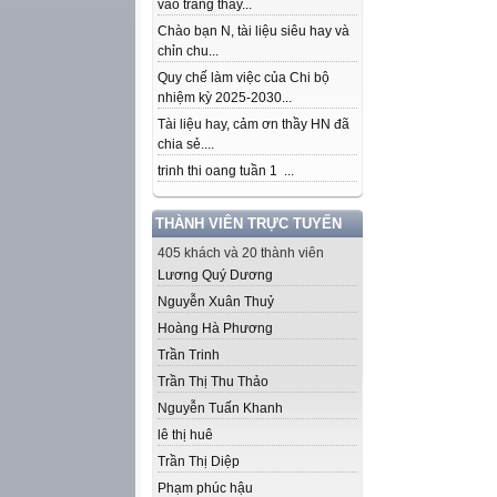
vào trang thầy...
Chào bạn N, tài liệu siêu hay và
chỉn chu...
Quy chế làm việc của Chi bộ
nhiệm kỳ 2025-2030...
Tài liệu hay, cảm ơn thầy HN đã
chia sẻ....
trinh thi oang tuần 1 ...
THÀNH VIÊN TRỰC TUYẾN
405 khách và 20 thành viên
Lương Quý Dương
Nguyễn Xuân Thuỷ
Hoàng Hà Phương
Trần Trinh
Trần Thị Thu Thảo
Nguyễn Tuấn Khanh
lê thị huê
Trần Thị Diệp
Phạm phúc hậu