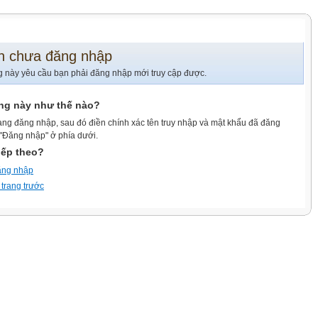
n chưa đăng nhập
g này yêu cầu bạn phải đăng nhập mới truy cập được.
ang này như thế nào?
ang đăng nhập, sau đó điền chính xác tên truy nhập và mật khẩu đã đăng
 "Đăng nhập" ở phía dưới.
iếp theo?
ăng nhập
 trang trước