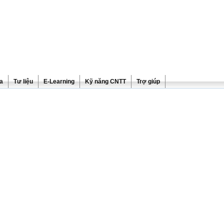
ra
Tư liệu
E-Learning
Kỹ năng CNTT
Trợ giúp