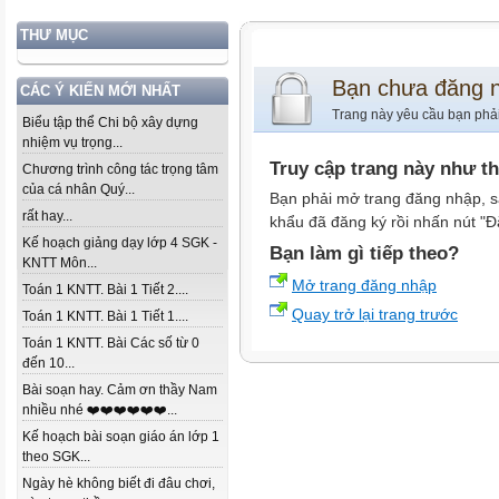
THƯ MỤC
Bạn chưa đăng 
CÁC Ý KIẾN MỚI NHẤT
Trang này yêu cầu bạn phả
Biểu tập thể Chi bộ xây dựng
nhiệm vụ trọng...
Truy cập trang này như t
Chương trình công tác trọng tâm
của cá nhân Quý...
Bạn phải mở trang đăng nhập, s
rất hay...
khẩu đã đăng ký rồi nhấn nút "Đ
Kế hoạch giảng dạy lớp 4 SGK -
Bạn làm gì tiếp theo?
KNTT Môn...
Mở trang đăng nhập
Toán 1 KNTT. Bài 1 Tiết 2....
Quay trở lại trang trước
Toán 1 KNTT. Bài 1 Tiết 1....
Toán 1 KNTT. Bài Các số từ 0
đến 10...
Bài soạn hay. Cảm ơn thầy Nam
nhiều nhé ❤️❤️❤️❤️❤️❤️...
Kế hoạch bài soạn giáo án lớp 1
theo SGK...
Ngày hè không biết đi đâu chơi,