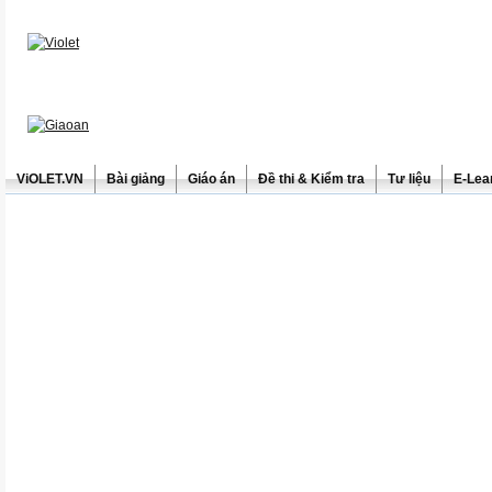
ViOLET.VN
Bài giảng
Giáo án
Đề thi & Kiểm tra
Tư liệu
E-Lea