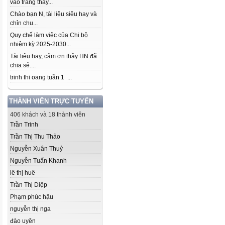
vào trang thầy...
Chào bạn N, tài liệu siêu hay và
chỉn chu...
Quy chế làm việc của Chi bộ
nhiệm kỳ 2025-2030...
Tài liệu hay, cảm ơn thầy HN đã
chia sẻ....
trinh thi oang tuần 1 ...
THÀNH VIÊN TRỰC TUYẾN
406 khách và 18 thành viên
Trần Trinh
Trần Thị Thu Thảo
Nguyễn Xuân Thuỷ
Nguyễn Tuấn Khanh
lê thị huê
Trần Thị Diệp
Phạm phúc hậu
nguyễn thị nga
đào uyên