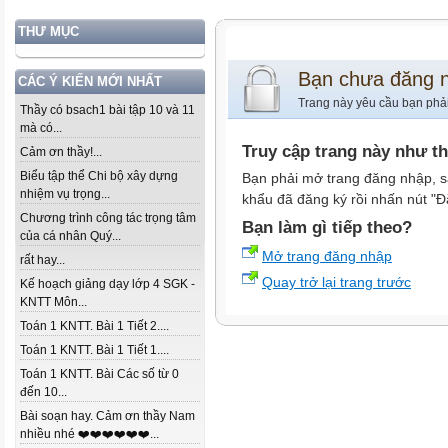
THƯ MỤC
Bạn chưa đăng 
CÁC Ý KIẾN MỚI NHẤT
Trang này yêu cầu bạn phả
Thầy có bsach1 bài tập 10 và 11
mà có...
Truy cập trang này như t
Cảm ơn thầy!...
Biểu tập thể Chi bộ xây dựng
Bạn phải mở trang đăng nhập, s
nhiệm vụ trọng...
khẩu đã đăng ký rồi nhấn nút "Đ
Chương trình công tác trọng tâm
Bạn làm gì tiếp theo?
của cá nhân Quý...
Mở trang đăng nhập
rất hay...
Quay trở lại trang trước
Kế hoạch giảng dạy lớp 4 SGK -
KNTT Môn...
Toán 1 KNTT. Bài 1 Tiết 2....
Toán 1 KNTT. Bài 1 Tiết 1....
Toán 1 KNTT. Bài Các số từ 0
đến 10...
Bài soạn hay. Cảm ơn thầy Nam
nhiều nhé ❤️❤️❤️❤️❤️❤️...