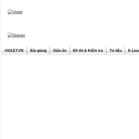
ViOLET.VN
Bài giảng
Giáo án
Đề thi & Kiểm tra
Tư liệu
E-Lea