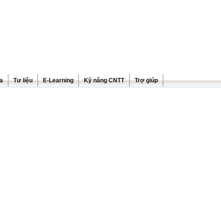
ra
Tư liệu
E-Learning
Kỹ năng CNTT
Trợ giúp