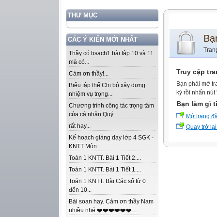
THƯ MỤC
Bạ
CÁC Ý KIẾN MỚI NHẤT
Tran
Thầy có bsach1 bài tập 10 và 11
mà có...
Truy cập tr
Cảm ơn thầy!...
Bạn phải mở tr
Biểu tập thể Chi bộ xây dựng
ký rồi nhấn nút
nhiệm vụ trọng...
Bạn làm gì t
Chương trình công tác trọng tâm
của cá nhân Quý...
Mở trang đ
rất hay...
Quay trở lại
Kế hoạch giảng dạy lớp 4 SGK -
KNTT Môn...
Toán 1 KNTT. Bài 1 Tiết 2....
Toán 1 KNTT. Bài 1 Tiết 1....
Toán 1 KNTT. Bài Các số từ 0
đến 10...
Bài soạn hay. Cảm ơn thầy Nam
nhiều nhé ❤️❤️❤️❤️❤️❤️...