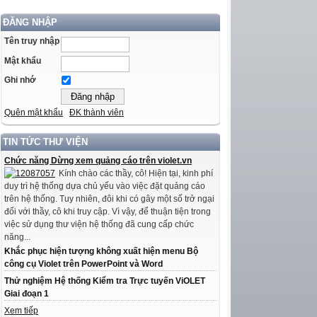
ĐĂNG NHẬP
Tên truy nhập
Mật khẩu
Ghi nhớ
Quên mật khẩu
ĐK thành viên
TIN TỨC THƯ VIỆN
Chức năng Dừng xem quảng cáo trên violet.vn
Kính chào các thầy, cô! Hiện tại, kinh phí
duy trì hệ thống dựa chủ yếu vào việc đặt quảng cáo
trên hệ thống. Tuy nhiên, đôi khi có gây một số trở ngại
đối với thầy, cô khi truy cập. Vì vậy, để thuận tiện trong
việc sử dụng thư viện hệ thống đã cung cấp chức
năng...
Khắc phục hiện tượng không xuất hiện menu Bộ
công cụ Violet trên PowerPoint và Word
Thử nghiệm Hệ thống Kiểm tra Trực tuyến ViOLET
Giai đoạn 1
Xem tiếp