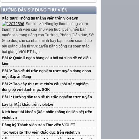
HƯỚNG DẪN SỬ DỤNG THƯ VIỆN
Xác thực Thông tin thành viên trên violet.vn
Sau khi đã đăng ký thành công và trở
thành thành viên của Thư viện trực tuyến, nếu bạn
muốn tạo trang riêng cho Trường, Phòng Giáo dục, Sở
Giáo dục, cho cá nhân mình hay bạn muốn soạn thảo
bài giảng điện tử trực tuyến bằng công cụ soạn thảo
bài giảng ViOLET, bạn...
Bài 4: Quản lí ngân hàng câu hỏi và sinh đề có điều
kiện
Bài 3: Tạo đề thi trắc nghiệm trực tuyến dạng chọn
một đáp án đúng
Bài 2: Tạo cây thư mục chứa câu hỏi trắc nghiệm
đồng bộ với danh mục SGK
Bài 1: Hướng dẫn tạo đề thi trắc nghiệm trực tuyến
Lấy lại Mật khẩu trên violet.vn
Kích hoạt tài khoản (Xác nhận thông tin liên hệ) trên
violet.vn
Đăng ký Thành viên trên Thư viện ViOLET
Tạo website Thư viện Giáo dục trên violet.vn