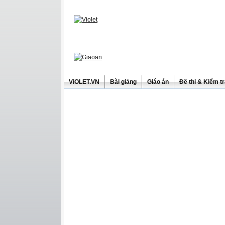
ViOLET.VN
Bài giảng
Giáo án
Đề thi & Kiểm t