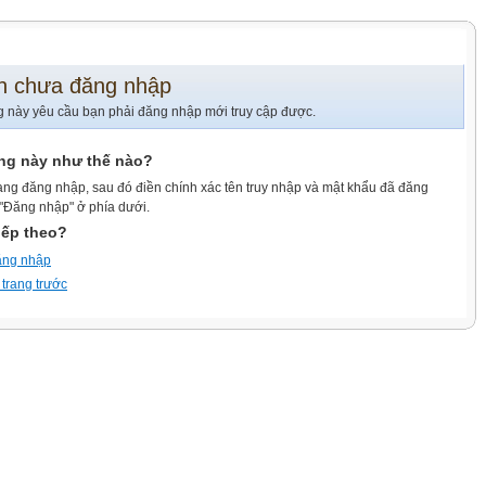
n chưa đăng nhập
g này yêu cầu bạn phải đăng nhập mới truy cập được.
ang này như thế nào?
ang đăng nhập, sau đó điền chính xác tên truy nhập và mật khẩu đã đăng
 "Đăng nhập" ở phía dưới.
iếp theo?
ăng nhập
 trang trước