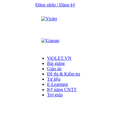
Đăng nhập / Đăng ký
ViOLET.VN
Bài giảng
Giáo án
Đề thi & Kiểm tra
Tư liệu
E-Learning
Kỹ năng CNTT
Trợ giúp