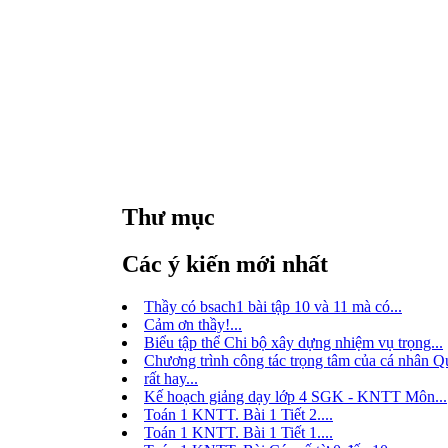
Thư mục
Các ý kiến mới nhất
Thầy có bsach1 bài tập 10 và 11 mà có...
Cảm ơn thầy!...
Biểu tập thể Chi bộ xây dựng nhiệm vụ trọng...
Chương trình công tác trọng tâm của cá nhân Qu
rất hay...
Kế hoạch giảng dạy lớp 4 SGK - KNTT Môn...
Toán 1 KNTT. Bài 1 Tiết 2....
Toán 1 KNTT. Bài 1 Tiết 1....