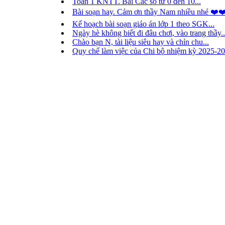
Toán 1 KNTT. Bài Các số từ 0 đến 10...
Bài soạn hay. Cảm ơn thầy Nam nhiều nhé ❤️❤
Kế hoạch bài soạn giáo án lớp 1 theo SGK...
Ngày hè không biết đi đâu chơi, vào trang thầy..
Chào bạn N, tài liệu siêu hay và chỉn chu...
Quy chế làm việc của Chi bộ nhiệm kỳ 2025-20
Thành viên trực tuyến
233 khách và 37 thành viên
Nguyễn Thị Thanh Tùng
nguyễn minh hương
Nông Thị Liêm
Nguyễn Thị Thùy Hương
Trần Thị Tuyết Lê
Phan Thanh Ngọc Ngân
Vi Thi Nga
Nguyễn Thi Bích Thu
Nguyễn Thị Mỹ Ngân
Lương Thị Kim Chi
phạm nữ kiều dung
Lê Thị Thảo Vi
Nguyễn Bích Ngọc
phạm hồng