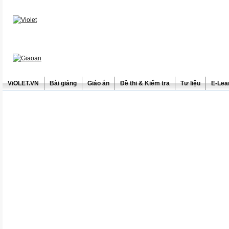
ViOLET.VN
Bài giảng
Giáo án
Đề thi & Kiểm tra
Tư liệu
E-Lea