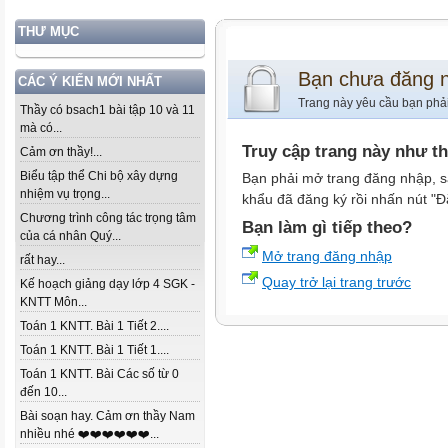
THƯ MỤC
Bạn chưa đăng 
CÁC Ý KIẾN MỚI NHẤT
Trang này yêu cầu bạn phả
Thầy có bsach1 bài tập 10 và 11
mà có...
Truy cập trang này như t
Cảm ơn thầy!...
Biểu tập thể Chi bộ xây dựng
Bạn phải mở trang đăng nhập, s
nhiệm vụ trọng...
khẩu đã đăng ký rồi nhấn nút "Đ
Chương trình công tác trọng tâm
Bạn làm gì tiếp theo?
của cá nhân Quý...
Mở trang đăng nhập
rất hay...
Quay trở lại trang trước
Kế hoạch giảng dạy lớp 4 SGK -
KNTT Môn...
Toán 1 KNTT. Bài 1 Tiết 2....
Toán 1 KNTT. Bài 1 Tiết 1....
Toán 1 KNTT. Bài Các số từ 0
đến 10...
Bài soạn hay. Cảm ơn thầy Nam
nhiều nhé ❤️❤️❤️❤️❤️❤️...