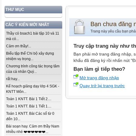
THƯ MỤC
Bạn chưa đăng 
CÁC Ý KIẾN MỚI NHẤT
Trang này yêu cầu bạn phả
Thầy có bsach1 bài tập 10 và 11
mà có...
Truy cập trang này như t
Cảm ơn thầy!...
Biểu tập thể Chi bộ xây dựng
Bạn phải mở trang đăng nhập, s
nhiệm vụ trọng...
khẩu đã đăng ký rồi nhấn nút "Đ
Chương trình công tác trọng tâm
Bạn làm gì tiếp theo?
của cá nhân Quý...
Mở trang đăng nhập
rất hay...
Quay trở lại trang trước
Kế hoạch giảng dạy lớp 4 SGK -
KNTT Môn...
Toán 1 KNTT. Bài 1 Tiết 2....
Toán 1 KNTT. Bài 1 Tiết 1....
Toán 1 KNTT. Bài Các số từ 0
đến 10...
Bài soạn hay. Cảm ơn thầy Nam
nhiều nhé ❤️❤️❤️❤️❤️❤️...