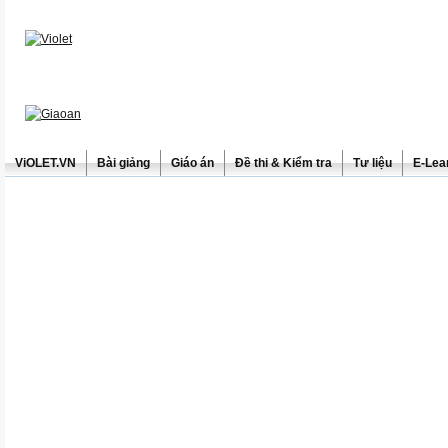
ViOLET.VN
Bài giảng
Giáo án
Đề thi & Kiểm tra
Tư liệu
E-Lea