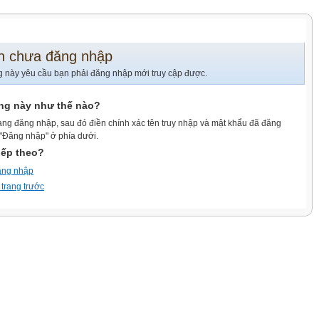
n chưa đăng nhập
g này yêu cầu bạn phải đăng nhập mới truy cập được.
ang này như thế nào?
ang đăng nhập, sau đó điền chính xác tên truy nhập và mật khẩu đã đăng
 "Đăng nhập" ở phía dưới.
iếp theo?
ăng nhập
 trang trước