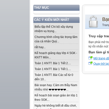
THƯ MỤC
Bạ
CÁC Ý KIẾN MỚI NHẤT
Tran
Biểu tập thể Chi bộ xây dựng
nhiệm vụ trọng...
Truy cập tr
Chương trình công tác trọng tâm
của cá nhân Quý...
Bạn phải mở tr
ký rồi nhấn nút
rất hay...
Bạn làm gì t
Kế hoạch giảng dạy lớp 4 SGK -
KNTT Môn...
Mở trang đ
Toán 1 KNTT. Bài 1 Tiết 2....
Quay trở lại
Toán 1 KNTT. Bài 1 Tiết 1....
Toán 1 KNTT. Bài Các số từ 0
đến 10...
Bài soạn hay. Cảm ơn thầy Nam
nhiều nhé ❤️❤️❤️❤️❤️❤️...
Kế hoạch bài soạn giáo án lớp 1
theo SGK...
Ngày hè không biết đi đâu chơi,