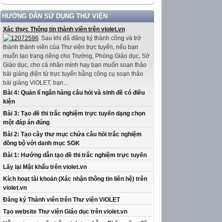
HƯỚNG DẪN SỬ DỤNG THƯ VIỆN
Xác thực Thông tin thành viên trên violet.vn
Sau khi đã đăng ký thành công và trở
thành thành viên của Thư viện trực tuyến, nếu bạn
muốn tạo trang riêng cho Trường, Phòng Giáo dục, Sở
Giáo dục, cho cá nhân mình hay bạn muốn soạn thảo
bài giảng điện tử trực tuyến bằng công cụ soạn thảo
bài giảng ViOLET, bạn...
Bài 4: Quản lí ngân hàng câu hỏi và sinh đề có điều
kiện
Bài 3: Tạo đề thi trắc nghiệm trực tuyến dạng chọn
một đáp án đúng
Bài 2: Tạo cây thư mục chứa câu hỏi trắc nghiệm
đồng bộ với danh mục SGK
Bài 1: Hướng dẫn tạo đề thi trắc nghiệm trực tuyến
Lấy lại Mật khẩu trên violet.vn
Kích hoạt tài khoản (Xác nhận thông tin liên hệ) trên
violet.vn
Đăng ký Thành viên trên Thư viện ViOLET
Tạo website Thư viện Giáo dục trên violet.vn