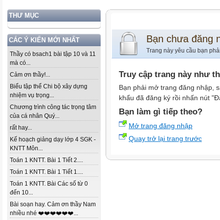
THƯ MỤC
Bạn chưa đăng 
CÁC Ý KIẾN MỚI NHẤT
Trang này yêu cầu bạn phả
Thầy có bsach1 bài tập 10 và 11
mà có...
Truy cập trang này như t
Cảm ơn thầy!...
Biểu tập thể Chi bộ xây dựng
Bạn phải mở trang đăng nhập, s
nhiệm vụ trọng...
khẩu đã đăng ký rồi nhấn nút "Đ
Chương trình công tác trọng tâm
Bạn làm gì tiếp theo?
của cá nhân Quý...
Mở trang đăng nhập
rất hay...
Quay trở lại trang trước
Kế hoạch giảng dạy lớp 4 SGK -
KNTT Môn...
Toán 1 KNTT. Bài 1 Tiết 2....
Toán 1 KNTT. Bài 1 Tiết 1....
Toán 1 KNTT. Bài Các số từ 0
đến 10...
Bài soạn hay. Cảm ơn thầy Nam
nhiều nhé ❤️❤️❤️❤️❤️❤️...