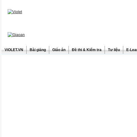
ViOLET.VN
Bài giảng
Giáo án
Đề thi & Kiểm tra
Tư liệu
E-Lea