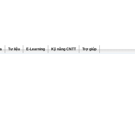
ra
Tư liệu
E-Learning
Kỹ năng CNTT
Trợ giúp