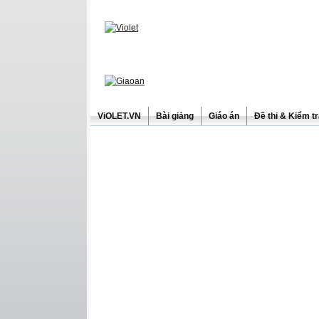
ViOLET.VN
Bài giảng
Giáo án
Đề thi & Kiểm t