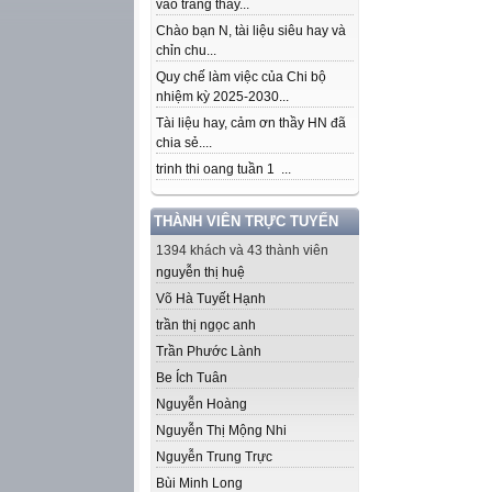
vào trang thầy...
Chào bạn N, tài liệu siêu hay và
chỉn chu...
Quy chế làm việc của Chi bộ
nhiệm kỳ 2025-2030...
Tài liệu hay, cảm ơn thầy HN đã
chia sẻ....
trinh thi oang tuần 1 ...
THÀNH VIÊN TRỰC TUYẾN
1394 khách và 43 thành viên
nguyễn thị huệ
Võ Hà Tuyết Hạnh
trần thị ngọc anh
Trần Phước Lành
Be Ích Tuân
Nguyễn Hoàng
Nguyễn Thị Mộng Nhi
Nguyễn Trung Trực
Bùi Minh Long