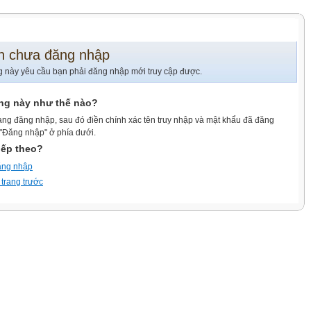
n chưa đăng nhập
g này yêu cầu bạn phải đăng nhập mới truy cập được.
ang này như thế nào?
ang đăng nhập, sau đó điền chính xác tên truy nhập và mật khẩu đã đăng
 "Đăng nhập" ở phía dưới.
iếp theo?
ăng nhập
 trang trước