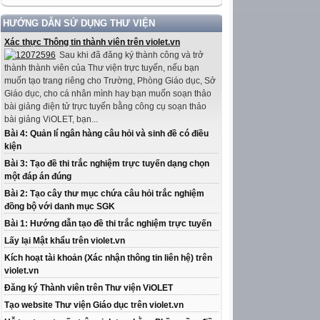
HƯỚNG DẪN SỬ DỤNG THƯ VIỆN
Xác thực Thông tin thành viên trên violet.vn
Sau khi đã đăng ký thành công và trở
thành thành viên của Thư viện trực tuyến, nếu bạn
muốn tạo trang riêng cho Trường, Phòng Giáo dục, Sở
Giáo dục, cho cá nhân mình hay bạn muốn soạn thảo
bài giảng điện tử trực tuyến bằng công cụ soạn thảo
bài giảng ViOLET, bạn...
Bài 4: Quản lí ngân hàng câu hỏi và sinh đề có điều
kiện
Bài 3: Tạo đề thi trắc nghiệm trực tuyến dạng chọn
một đáp án đúng
Bài 2: Tạo cây thư mục chứa câu hỏi trắc nghiệm
đồng bộ với danh mục SGK
Bài 1: Hướng dẫn tạo đề thi trắc nghiệm trực tuyến
Lấy lại Mật khẩu trên violet.vn
Kích hoạt tài khoản (Xác nhận thông tin liên hệ) trên
violet.vn
Đăng ký Thành viên trên Thư viện ViOLET
Tạo website Thư viện Giáo dục trên violet.vn