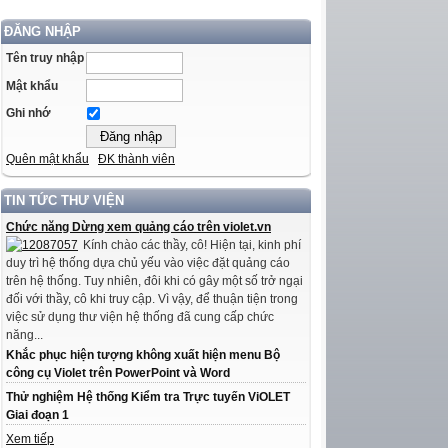
ĐĂNG NHẬP
Tên truy nhập
Mật khẩu
Ghi nhớ
Quên mật khẩu
ĐK thành viên
TIN TỨC THƯ VIỆN
Chức năng Dừng xem quảng cáo trên violet.vn
Kính chào các thầy, cô! Hiện tại, kinh phí
duy trì hệ thống dựa chủ yếu vào việc đặt quảng cáo
trên hệ thống. Tuy nhiên, đôi khi có gây một số trở ngại
đối với thầy, cô khi truy cập. Vì vậy, để thuận tiện trong
việc sử dụng thư viện hệ thống đã cung cấp chức
năng...
Khắc phục hiện tượng không xuất hiện menu Bộ
công cụ Violet trên PowerPoint và Word
Thử nghiệm Hệ thống Kiểm tra Trực tuyến ViOLET
Giai đoạn 1
Xem tiếp