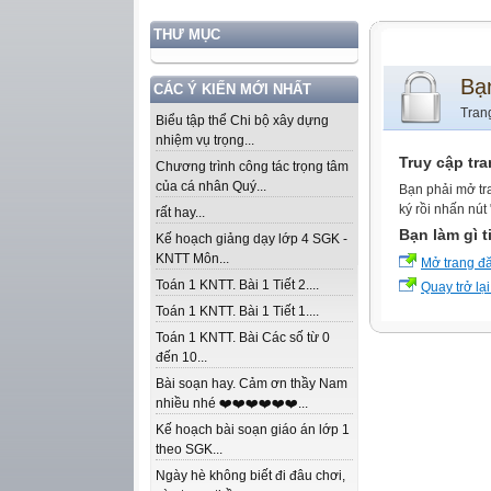
THƯ MỤC
Bạ
CÁC Ý KIẾN MỚI NHẤT
Tran
Biểu tập thể Chi bộ xây dựng
nhiệm vụ trọng...
Truy cập tr
Chương trình công tác trọng tâm
của cá nhân Quý...
Bạn phải mở tr
ký rồi nhấn nút
rất hay...
Bạn làm gì t
Kế hoạch giảng dạy lớp 4 SGK -
KNTT Môn...
Mở trang đ
Toán 1 KNTT. Bài 1 Tiết 2....
Quay trở lại
Toán 1 KNTT. Bài 1 Tiết 1....
Toán 1 KNTT. Bài Các số từ 0
đến 10...
Bài soạn hay. Cảm ơn thầy Nam
nhiều nhé ❤️❤️❤️❤️❤️❤️...
Kế hoạch bài soạn giáo án lớp 1
theo SGK...
Ngày hè không biết đi đâu chơi,