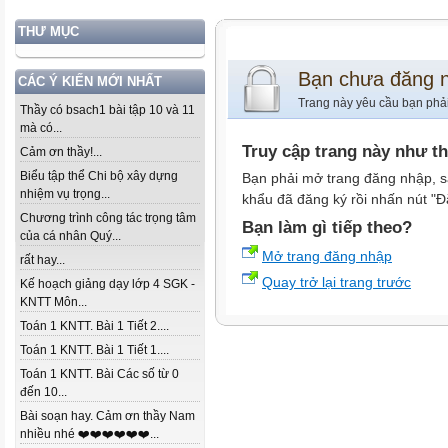
THƯ MỤC
Bạn chưa đăng 
CÁC Ý KIẾN MỚI NHẤT
Trang này yêu cầu bạn phả
Thầy có bsach1 bài tập 10 và 11
mà có...
Truy cập trang này như t
Cảm ơn thầy!...
Biểu tập thể Chi bộ xây dựng
Bạn phải mở trang đăng nhập, s
nhiệm vụ trọng...
khẩu đã đăng ký rồi nhấn nút "Đ
Chương trình công tác trọng tâm
Bạn làm gì tiếp theo?
của cá nhân Quý...
Mở trang đăng nhập
rất hay...
Quay trở lại trang trước
Kế hoạch giảng dạy lớp 4 SGK -
KNTT Môn...
Toán 1 KNTT. Bài 1 Tiết 2....
Toán 1 KNTT. Bài 1 Tiết 1....
Toán 1 KNTT. Bài Các số từ 0
đến 10...
Bài soạn hay. Cảm ơn thầy Nam
nhiều nhé ❤️❤️❤️❤️❤️❤️...