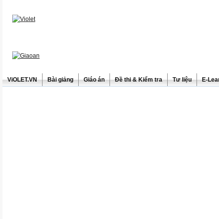
ViOLET.VN
Bài giảng
Giáo án
Đề thi & Kiểm tra
Tư liệu
E-Lea