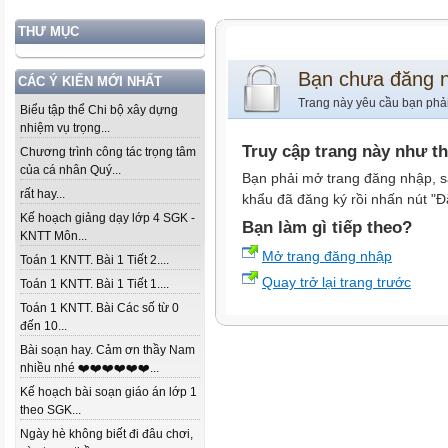
THƯ MỤC
Bạn chưa đăng 
CÁC Ý KIẾN MỚI NHẤT
Trang này yêu cầu bạn phả
Biểu tập thể Chi bộ xây dựng
nhiệm vụ trọng...
Truy cập trang này như t
Chương trình công tác trọng tâm
của cá nhân Quý...
Bạn phải mở trang đăng nhập, s
rất hay...
khẩu đã đăng ký rồi nhấn nút "Đ
Kế hoạch giảng dạy lớp 4 SGK -
Bạn làm gì tiếp theo?
KNTT Môn...
Mở trang đăng nhập
Toán 1 KNTT. Bài 1 Tiết 2....
Quay trở lại trang trước
Toán 1 KNTT. Bài 1 Tiết 1....
Toán 1 KNTT. Bài Các số từ 0
đến 10...
Bài soạn hay. Cảm ơn thầy Nam
nhiều nhé ❤️❤️❤️❤️❤️❤️...
Kế hoạch bài soạn giáo án lớp 1
theo SGK...
Ngày hè không biết đi đâu chơi,