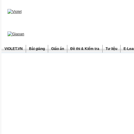
ViOLET.VN
Bài giảng
Giáo án
Đề thi & Kiểm tra
Tư liệu
E-Lea