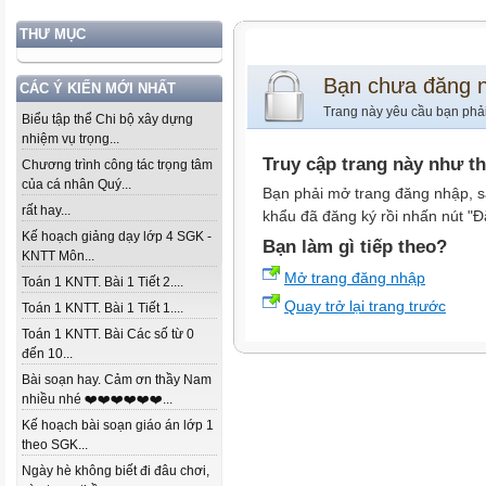
THƯ MỤC
Bạn chưa đăng 
CÁC Ý KIẾN MỚI NHẤT
Trang này yêu cầu bạn phả
Biểu tập thể Chi bộ xây dựng
nhiệm vụ trọng...
Truy cập trang này như t
Chương trình công tác trọng tâm
của cá nhân Quý...
Bạn phải mở trang đăng nhập, s
rất hay...
khẩu đã đăng ký rồi nhấn nút "Đ
Kế hoạch giảng dạy lớp 4 SGK -
Bạn làm gì tiếp theo?
KNTT Môn...
Mở trang đăng nhập
Toán 1 KNTT. Bài 1 Tiết 2....
Quay trở lại trang trước
Toán 1 KNTT. Bài 1 Tiết 1....
Toán 1 KNTT. Bài Các số từ 0
đến 10...
Bài soạn hay. Cảm ơn thầy Nam
nhiều nhé ❤️❤️❤️❤️❤️❤️...
Kế hoạch bài soạn giáo án lớp 1
theo SGK...
Ngày hè không biết đi đâu chơi,