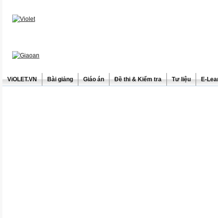
ViOLET.VN
Bài giảng
Giáo án
Đề thi & Kiểm tra
Tư liệu
E-Lea