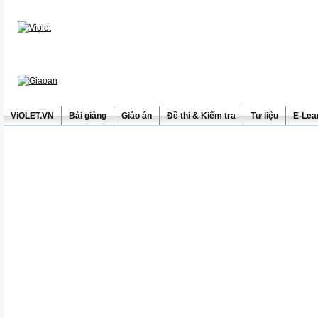
ViOLET.VN
Bài giảng
Giáo án
Đề thi & Kiểm tra
Tư liệu
E-Lea