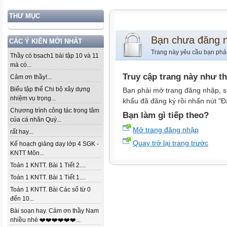
THƯ MỤC
Bạn chưa đăng 
CÁC Ý KIẾN MỚI NHẤT
Trang này yêu cầu bạn phả
Thầy có bsach1 bài tập 10 và 11
mà có...
Truy cập trang này như t
Cảm ơn thầy!...
Biểu tập thể Chi bộ xây dựng
Bạn phải mở trang đăng nhập, s
nhiệm vụ trọng...
khẩu đã đăng ký rồi nhấn nút "Đ
Chương trình công tác trọng tâm
Bạn làm gì tiếp theo?
của cá nhân Quý...
Mở trang đăng nhập
rất hay...
Quay trở lại trang trước
Kế hoạch giảng dạy lớp 4 SGK -
KNTT Môn...
Toán 1 KNTT. Bài 1 Tiết 2....
Toán 1 KNTT. Bài 1 Tiết 1....
Toán 1 KNTT. Bài Các số từ 0
đến 10...
Bài soạn hay. Cảm ơn thầy Nam
nhiều nhé ❤️❤️❤️❤️❤️❤️...