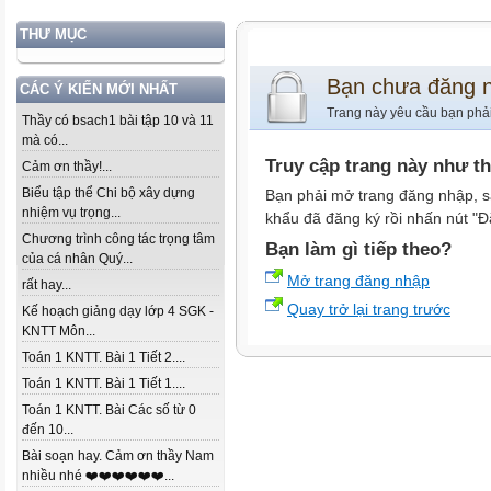
THƯ MỤC
Bạn chưa đăng 
CÁC Ý KIẾN MỚI NHẤT
Trang này yêu cầu bạn phả
Thầy có bsach1 bài tập 10 và 11
mà có...
Truy cập trang này như t
Cảm ơn thầy!...
Biểu tập thể Chi bộ xây dựng
Bạn phải mở trang đăng nhập, s
nhiệm vụ trọng...
khẩu đã đăng ký rồi nhấn nút "Đ
Chương trình công tác trọng tâm
Bạn làm gì tiếp theo?
của cá nhân Quý...
Mở trang đăng nhập
rất hay...
Quay trở lại trang trước
Kế hoạch giảng dạy lớp 4 SGK -
KNTT Môn...
Toán 1 KNTT. Bài 1 Tiết 2....
Toán 1 KNTT. Bài 1 Tiết 1....
Toán 1 KNTT. Bài Các số từ 0
đến 10...
Bài soạn hay. Cảm ơn thầy Nam
nhiều nhé ❤️❤️❤️❤️❤️❤️...