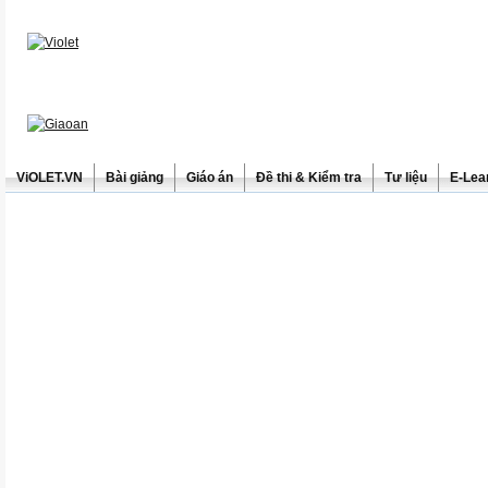
ViOLET.VN
Bài giảng
Giáo án
Đề thi & Kiểm tra
Tư liệu
E-Lea