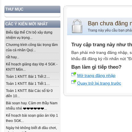
THƯ MỤC
Bạn chưa đăng 
CÁC Ý KIẾN MỚI NHẤT
Trang này yêu cầu bạn phả
Biểu tập thể Chi bộ xây dựng
nhiệm vụ trọng...
Truy cập trang này như t
Chương trình công tác trọng tâm
của cá nhân Quý...
Bạn phải mở trang đăng nhập, s
rất hay...
khẩu đã đăng ký rồi nhấn nút "Đ
Kế hoạch giảng dạy lớp 4 SGK -
Bạn làm gì tiếp theo?
KNTT Môn...
Mở trang đăng nhập
Toán 1 KNTT. Bài 1 Tiết 2....
Quay trở lại trang trước
Toán 1 KNTT. Bài 1 Tiết 1....
Toán 1 KNTT. Bài Các số từ 0
đến 10...
Bài soạn hay. Cảm ơn thầy Nam
nhiều nhé ❤️❤️❤️❤️❤️❤️...
Kế hoạch bài soạn giáo án lớp 1
theo SGK...
Ngày hè không biết đi đâu chơi,