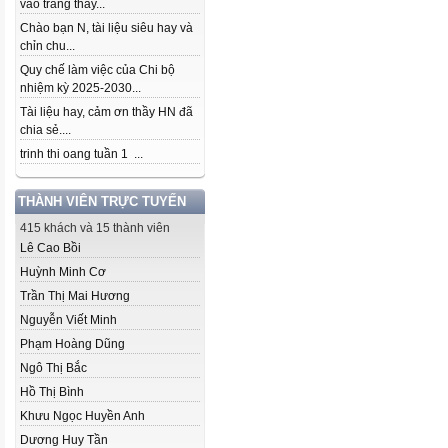
vào trang thầy...
Chào bạn N, tài liệu siêu hay và
chỉn chu...
Quy chế làm việc của Chi bộ
nhiệm kỳ 2025-2030...
Tài liệu hay, cảm ơn thầy HN đã
chia sẻ....
trinh thi oang tuần 1 ...
THÀNH VIÊN TRỰC TUYẾN
415 khách và 15 thành viên
Lê Cao Bồi
Huỳnh Minh Cơ
Trần Thị Mai Hương
Nguyễn Viết Minh
Phạm Hoàng Dũng
Ngô Thị Bắc
Hồ Thị Bình
Khưu Ngọc Huyền Anh
Dương Huy Tần