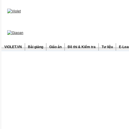
ViOLET.VN
Bài giảng
Giáo án
Đề thi & Kiểm tra
Tư liệu
E-Lea