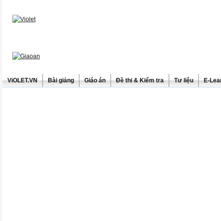
ViOLET.VN
Bài giảng
Giáo án
Đề thi & Kiểm tra
Tư liệu
E-Lea