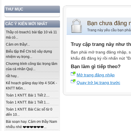
THƯ MỤC
Bạn chưa đăng 
CÁC Ý KIẾN MỚI NHẤT
Trang này yêu cầu bạn phả
Thầy có bsach1 bài tập 10 và 11
mà có...
Truy cập trang này như t
Cảm ơn thầy!...
Biểu tập thể Chi bộ xây dựng
Bạn phải mở trang đăng nhập, s
nhiệm vụ trọng...
khẩu đã đăng ký rồi nhấn nút "Đ
Chương trình công tác trọng tâm
Bạn làm gì tiếp theo?
của cá nhân Quý...
Mở trang đăng nhập
rất hay...
Quay trở lại trang trước
Kế hoạch giảng dạy lớp 4 SGK -
KNTT Môn...
Toán 1 KNTT. Bài 1 Tiết 2....
Toán 1 KNTT. Bài 1 Tiết 1....
Toán 1 KNTT. Bài Các số từ 0
đến 10...
Bài soạn hay. Cảm ơn thầy Nam
nhiều nhé ❤️❤️❤️❤️❤️❤️...