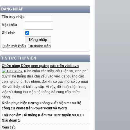
ĐĂNG NHẬP
Tên truy nhập
Mật khẩu
Ghi nhớ
Quên mật khẩu
ĐK thành viên
TIN TỨC THƯ VIỆN
Chức năng Dừng xem quảng cáo trên violet.vn
Kính chào các thầy, cô! Hiện tại, kinh phí
duy trì hệ thống dựa chủ yếu vào việc đặt quảng cáo
trên hệ thống. Tuy nhiên, đôi khi có gây một số trở ngại
đối với thầy, cô khi truy cập. Vì vậy, để thuận tiện trong
việc sử dụng thư viện hệ thống đã cung cấp chức
năng...
Khắc phục hiện tượng không xuất hiện menu Bộ
công cụ Violet trên PowerPoint và Word
Thử nghiệm Hệ thống Kiểm tra Trực tuyến ViOLET
Giai đoạn 1
Xem tiếp