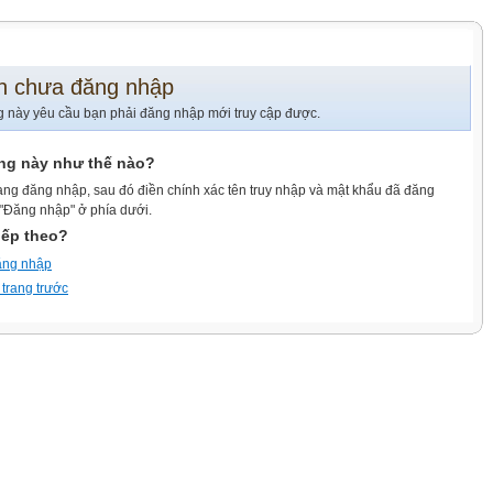
n chưa đăng nhập
g này yêu cầu bạn phải đăng nhập mới truy cập được.
ang này như thế nào?
ang đăng nhập, sau đó điền chính xác tên truy nhập và mật khẩu đã đăng
 "Đăng nhập" ở phía dưới.
iếp theo?
ăng nhập
 trang trước