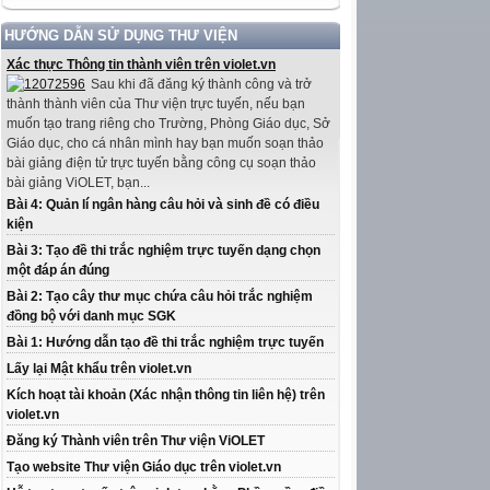
HƯỚNG DẪN SỬ DỤNG THƯ VIỆN
Xác thực Thông tin thành viên trên violet.vn
Sau khi đã đăng ký thành công và trở
thành thành viên của Thư viện trực tuyến, nếu bạn
muốn tạo trang riêng cho Trường, Phòng Giáo dục, Sở
Giáo dục, cho cá nhân mình hay bạn muốn soạn thảo
bài giảng điện tử trực tuyến bằng công cụ soạn thảo
bài giảng ViOLET, bạn...
Bài 4: Quản lí ngân hàng câu hỏi và sinh đề có điều
kiện
Bài 3: Tạo đề thi trắc nghiệm trực tuyến dạng chọn
một đáp án đúng
Bài 2: Tạo cây thư mục chứa câu hỏi trắc nghiệm
đồng bộ với danh mục SGK
Bài 1: Hướng dẫn tạo đề thi trắc nghiệm trực tuyến
Lấy lại Mật khẩu trên violet.vn
Kích hoạt tài khoản (Xác nhận thông tin liên hệ) trên
violet.vn
Đăng ký Thành viên trên Thư viện ViOLET
Tạo website Thư viện Giáo dục trên violet.vn