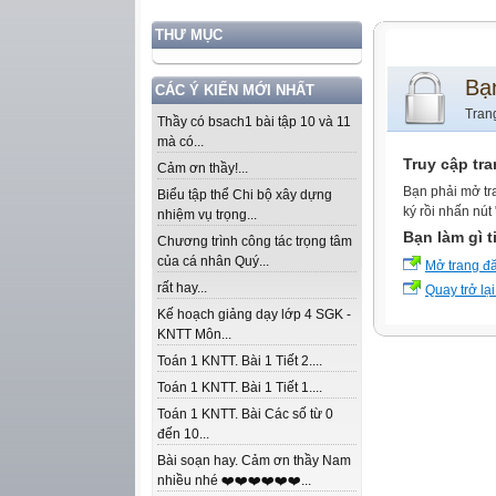
THƯ MỤC
Bạ
CÁC Ý KIẾN MỚI NHẤT
Tran
Thầy có bsach1 bài tập 10 và 11
mà có...
Truy cập tr
Cảm ơn thầy!...
Bạn phải mở tr
Biểu tập thể Chi bộ xây dựng
ký rồi nhấn nút
nhiệm vụ trọng...
Bạn làm gì t
Chương trình công tác trọng tâm
của cá nhân Quý...
Mở trang đ
rất hay...
Quay trở lại
Kế hoạch giảng dạy lớp 4 SGK -
KNTT Môn...
Toán 1 KNTT. Bài 1 Tiết 2....
Toán 1 KNTT. Bài 1 Tiết 1....
Toán 1 KNTT. Bài Các số từ 0
đến 10...
Bài soạn hay. Cảm ơn thầy Nam
nhiều nhé ❤️❤️❤️❤️❤️❤️...