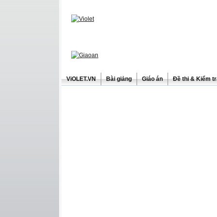
ViOLET.VN
Bài giảng
Giáo án
Đề thi & Kiểm t