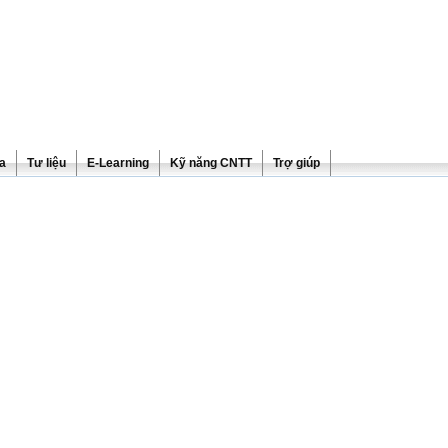
ra
Tư liệu
E-Learning
Kỹ năng CNTT
Trợ giúp